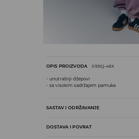
OPIS PROIZVODA
093IQ-48X
unutrašnji džepovi
sa visokim sadržajem pamuka
SASTAV I ODRŽAVANJE
60% COTTON, 40% POLYESTER
DOSTAVA I POVRAT