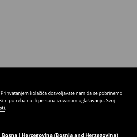
cu. Prihvatanjem kolačića dozvoljavate nam da se pobrinemo
ašim potrebama ili personalizovanom oglašavanju. Svoj
sti
.
Bosna i Hercegovina (Bosnia and Herzegovina)