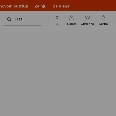
 novom outfitu!
Za nju
Za njega
Traži
BA
Nalog
Omiljeno
Korpa