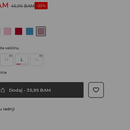
AM
-22%
45,95
BAM
te veličinu
M
L
XL
čina
Dodaj
-
35,95
BAM
u radnji