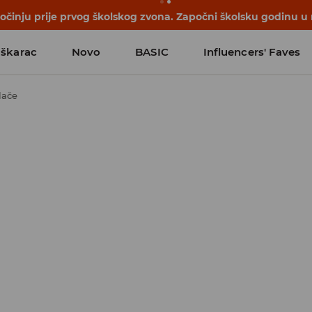
činju prije prvog školskog zvona. Započni školsku godinu u
škarac
Novo
BASIC
Influencers' Faves
lače