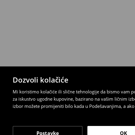
ispunite online obrazac na Računu klijenta
⟶
Detaljna pravila povrata
Dozvoli kolačiće
Mi koristimo kolačiće ili slične tehnologije da bismo vam
za iskustvo ugodne kupovine, bazirano na vašim ličnim izb
izbor možete promijeniti bilo kada u Podešavanjima, a ako ž
Postavke
OK