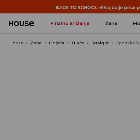
BACK TO SCHOOL 🎒 Najbolje priče po
Finalno Sniženje
Žena
Mu
House
Žena
Odjeća
Hlače
Straight
Sportske h