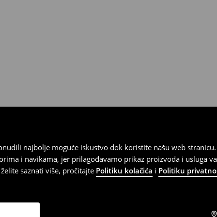
).
 ponudili najbolje moguće iskustvo dok koristite našu web strani
orima i navikama, jer prilagođavamo prikaz proizvoda i usluga v
elite saznati više, pročitajte
Politiku kolačića
i
Politiku privatno