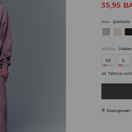
35,95
B
Boja
-
ljubičasta
Veličina
-
Odaberi
XS
S
Tablica veli
Dostupnost 