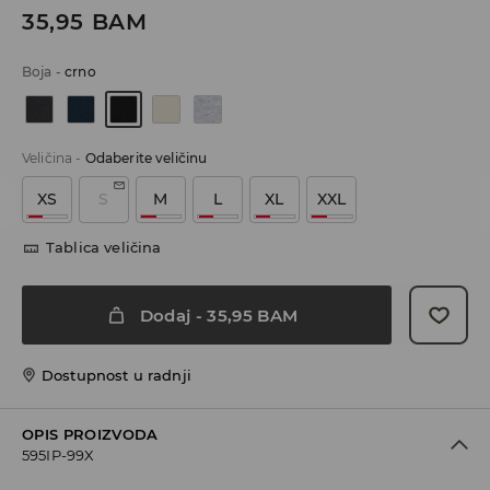
35,95
BAM
Boja
-
crno
Veličina
-
Odaberite veličinu
XS
S
M
L
XL
XXL
Tablica veličina
Dodaj
-
35,95
BAM
Dostupnost u radnji
OPIS PROIZVODA
595IP-99X