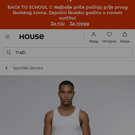
BACK TO SCHOOL
📒
Najbolje priče počinju prije prvog
školskog zvona. Započni školsku godinu u novom
outfitu!
Za nju
Za njega
Omiljeno
Nalog
Korpa
Traži
Sportski šorcevi