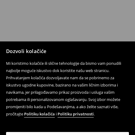
Dozvoli kolačiće
Mi koristimo kolačiće ili slične tehnologije da bismo vam ponudili
najbolje moguće iskustvo dok koristite našu web stranicu.
Prihvatanjem kolačića dozvoljavate nam da se pobrinemo za
iskustvo ugodne kupovine, bazirano na vašim ličnim izborima i
navikama, jer prilagođavamo prikaz proizvoda i usluga vašim
potrebama ili personalizovanom oglašavanju. Svoj izbor možete
promijeniti bilo kada u Podešavanjima, a ako želite saznati više,
pročitajte
Politiku kolačića
i
Politiku privatnosti
.