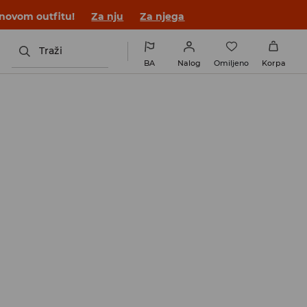
 novom outfitu!
Za nju
Za njega
Traži
BA
Nalog
Omiljeno
Korpa