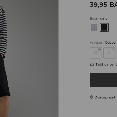
39,95
B
Boja
-
crno
Veličina
-
Odaberi
XS
S
Tablica veli
Dostupnost 