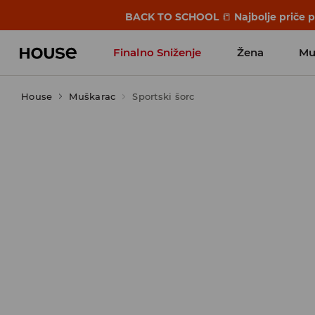
BACK TO SCHOOL
📒
Najbolje priče 
Finalno Sniženje
Žena
Mu
House
Muškarac
Sportski šorc