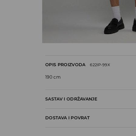
OPIS PROIZVODA
622IP-99X
190 cm
SASTAV I ODRŽAVANJE
60% POLYESTER, 40% COTTON
DOSTAVA I POVRAT
Politika dostave