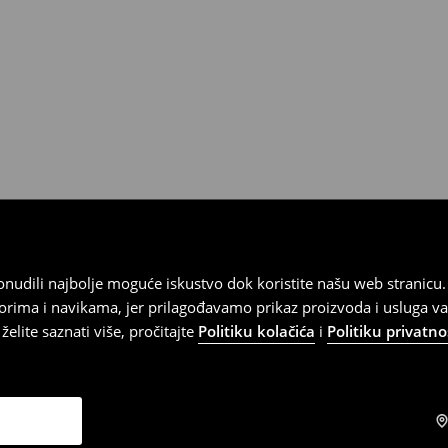
 ponudili najbolje moguće iskustvo dok koristite našu web strani
orima i navikama, jer prilagođavamo prikaz proizvoda i usluga v
elite saznati više, pročitajte
Politiku kolačića
i
Politiku privatno