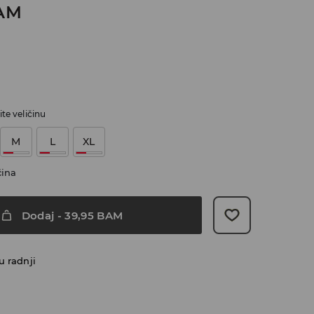
AM
te veličinu
M
L
XL
čina
Dodaj
-
39,95
BAM
u radnji