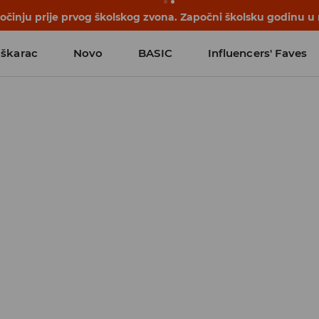
počinju prije prvog školskog zvona. Započni školsku godinu u
škarac
Novo
BASIC
Influencers' Faves