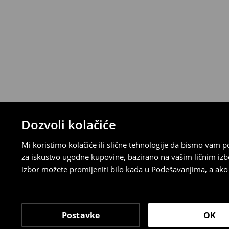
⟶
Detaljna pravila povrata
Dozvoli kolačiće
Mi koristimo kolačiće ili slične tehnologije da bismo vam
za iskustvo ugodne kupovine, bazirano na vašim ličnim izb
izbor možete promijeniti bilo kada u Podešavanjima, a ako ž
Postavke
OK