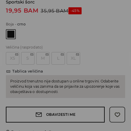
Sportski šorc
19,95
BAM
35,95
BAM
-45%
Boja
-
crno
Veličina
(rasprodato)
XS
S
M
L
XL
Tablica veličina
Proizvod trenutno nije dostupan u online trgovini. Odaberite
veličinu koja vas zanima da se prijavite za upozorenje koje vas
obavještava o dostupnosti.
OBAVIJESTI ME