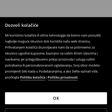
Dozvoli kolačiće
Mi koristimo kolačiće ili slične tehnologije da bismo vam ponudili
najbolje moguće iskustvo dok koristite našu web stranicu.
Prihvatanjem kolačića dozvoljavate nam da se pobrinemo za
iskustvo ugodne kupovine, bazirano na vašim ličnim izborima i
navikama, jer prilagođavamo prikaz proizvoda i usluga vašim
potrebama ili personalizovanom oglašavanju. Svoj izbor možete
promijeniti bilo kada u Podešavanjima, a ako želite saznati više,
pročitajte
Politiku kolačića
i
Politiku privatnosti
.
OK