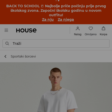
BACK TO SCHOOL
📒
Najbolje priče počinju prije prvog
školskog zvona. Započni školsku godinu u novom
outfitu!
Za nju
Za njega
Omiljeno
Nalog
Korpa
Traži
Sportski šorcevi