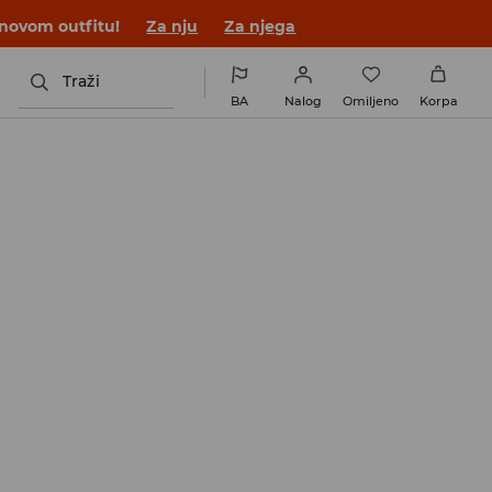
 novom outfitu!
Za nju
Za njega
Traži
BA
Nalog
Omiljeno
Korpa