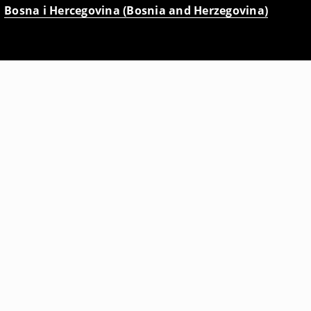
Bosna i Hercegovina (Bosnia and Herzegovina)
Traper bermude šorc
17
,
95
BAM
19,95
BAM