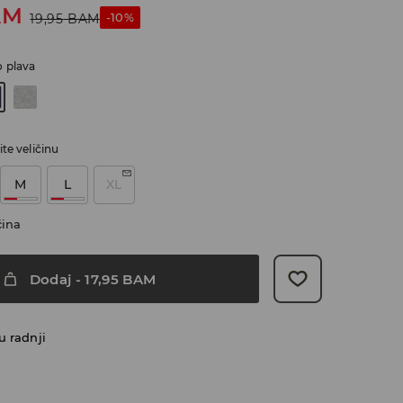
AM
-10%
19,95
BAM
 plava
te veličinu
M
L
XL
čina
Dodaj
-
17,95
BAM
u radnji