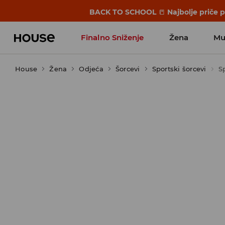
BACK TO SCHOOL
📒
Najbolje priče 
Finalno Sniženje
Žena
Mu
House
Žena
Odjeća
Šorcevi
Sportski šorcevi
Sp