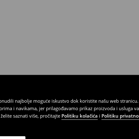
kurirskom službom (u tu svrhu
).
 ponudili najbolje moguće iskustvo dok koristite našu web strani
orima i navikama, jer prilagođavamo prikaz proizvoda i usluga v
elite saznati više, pročitajte
Politiku kolačića
i
Politiku privatno