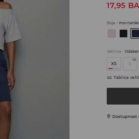
17,95
B
Boja
-
mornarsko
Veličina
-
Odaberi
XS
S
Tablica veli
Dostupnost 