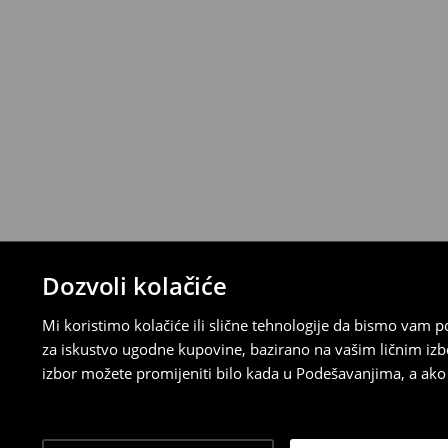
stacionarnoj trgovini ili slanjem paketa 
ispunite online obrazac na Računu klijenta
⟶
Detaljna pravila povrata
Dozvoli kolačiće
Mi koristimo kolačiće ili slične tehnologije da bismo vam
za iskustvo ugodne kupovine, bazirano na vašim ličnim izb
izbor možete promijeniti bilo kada u Podešavanjima, a ako ž