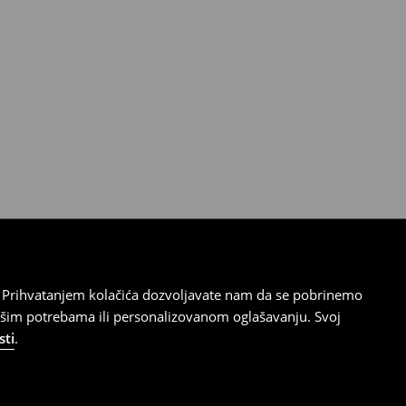
cu. Prihvatanjem kolačića dozvoljavate nam da se pobrinemo
ašim potrebama ili personalizovanom oglašavanju. Svoj
sti
.