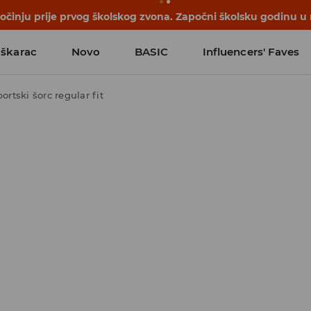
počinju prije prvog školskog zvona. Započni školsku godinu u
škarac
Novo
BASIC
Influencers' Faves
ortski šorc regular fit