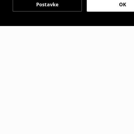
Postavke
OK
Drugi kupci su takođe i
Sportski šorc regular fit
Sportski šor
12
,
95
BAM
17
,
95
BAM
19,95
BAM
1