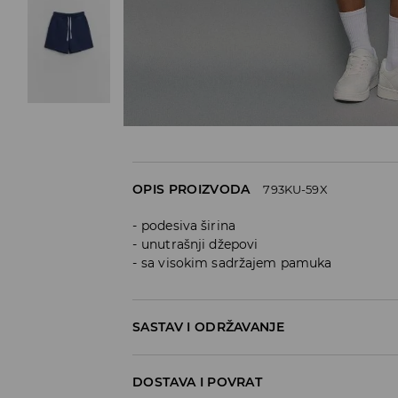
OPIS PROIZVODA
793KU-59X
podesiva širina
unutrašnji džepovi
sa visokim sadržajem pamuka
SASTAV I ODRŽAVANJE
80% COTTON, 20% POLYESTER
DOSTAVA I POVRAT