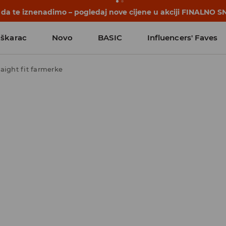
počinju prije prvog školskog zvona. Započni školsku godinu u
škarac
Novo
BASIC
Influencers' Faves
raight fit farmerke