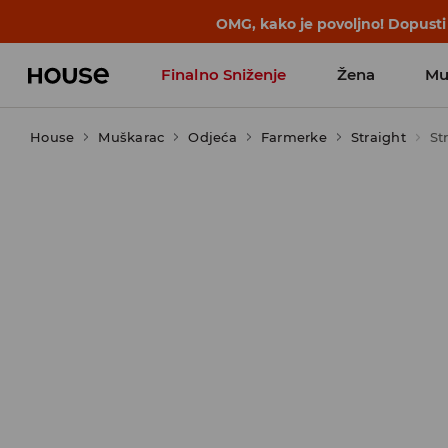
BACK TO SCHOOL
📒
Najbolje priče 
Finalno Sniženje
Žena
Mu
House
Muškarac
Odjeća
Farmerke
Straight
St