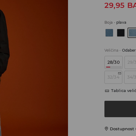
29,95
B
Boja
-
plava
Veličina
-
Odaberi
28/30
29/
32/34
34/
Tablica veli
Dostupnost 