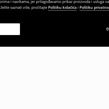
orima i navikama, jer prilagođavamo prikaz proizvoda i usluga v
elite saznati više, pročitajte
Politiku kolačića
i
Politiku privatno
zabrali