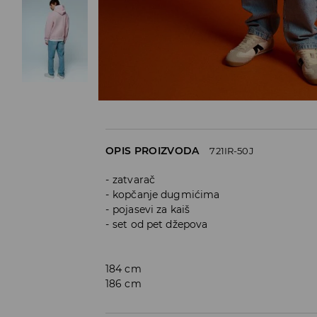
OPIS PROIZVODA
721IR-50J
zatvarač
kopčanje dugmićima
pojasevi za kaiš
set od pet džepova
184 cm
186 cm