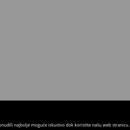
 od 30 dana u bilo kojoj House
kurirskom službom (u tu svrhu
).
 ponudili najbolje moguće iskustvo dok koristite našu web strani