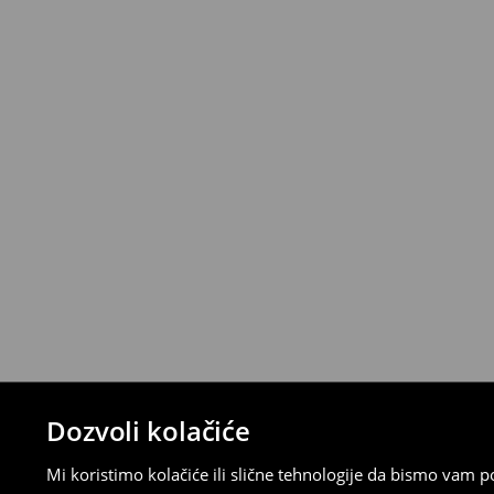
Politika povrata
Proizvode možete besplatno vratiti u roku
stacionarnoj trgovini ili slanjem paketa 
ispunite online obrazac na Računu klijenta
⟶
Detaljna pravila povrata
Dozvoli kolačiće
Mi koristimo kolačiće ili slične tehnologije da bismo vam