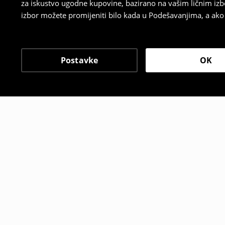
za iskustvo ugodne kupovine, bazirano na vašim ličnim izb
izbor možete promijeniti bilo kada u Podešavanjima, a ako ž
Postavke
OK
Drugi kupci su takođe i