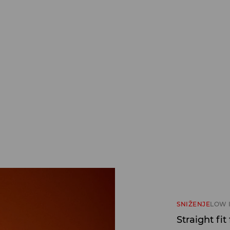
SNIŽENJE
LOW 
Straight fi