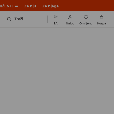
 novom outfitu!
Za nju
Za njega
Traži
BA
Nalog
Omiljeno
Korpa