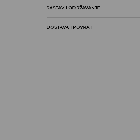
SASTAV I ODRŽAVANJE
100% COTTON
DOSTAVA I POVRAT
Politika dostave
Preuzimanje u trgovini
GRATIS
5-13 radnih dana
Milsped Kurir - online plaćanje
7,95 BAM*
5-13 radnih dana
Milsped Kurir - plaćanje pouzećem
9,95 BAM*
5-13 radnih dana
*
BESPLATNA DOSTAVA već od 60 BAM
⟶
Detaljne informacije o isporuci
⟶
Detaljne informacije o načinima plaća