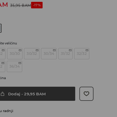
AM
-17%
35,95
BAM
te veličinu
32
30/30
30/32
30/34
31/32
32/32
32
36/34
čina
Dodaj
-
29,95
BAM
u radnji