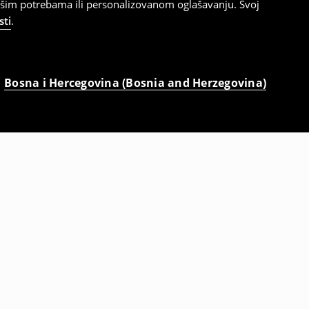
ašim potrebama ili personalizovanom oglašavanju. Svoj
sti
.
Bosna i Hercegovina (Bosnia and Herzegovina)