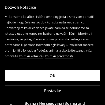
Dozvoli kolačiće
Mi koristimo kolačiće ili slične tehnologije da bismo vam ponudili
najbolje moguće iskustvo dok koristite našu web stranicu.
Prihvatanjem kolačića dozvoljavate nam da se pobrinemo za
iskustvo ugodne kupovine, bazirano na vašim ličnim izborima i
navikama, jer prilagođavamo prikaz proizvoda i usluga vašim
potrebama ili personalizovanom oglašavanju. Svoj izbor možete
promijeniti bilo kada u Podešavanjima, a ako želite saznati više,
pročitajte
Politiku kolačića
i
Politiku privatnosti
.
OK
Postavke
Bosna i Hercegovina (Bosnia and