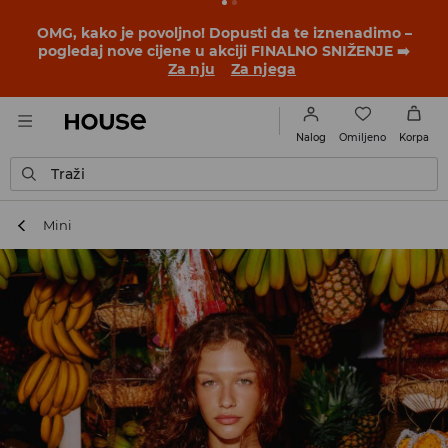
OMG, kako je povoljno! Dopusti da te iznenadimo –
pogledaj nove cijene u akciji FINALNO SNIŽENJE ➡️
Za nju
Za njega
Omiljeno
Nalog
Korpa
Traži
Mini