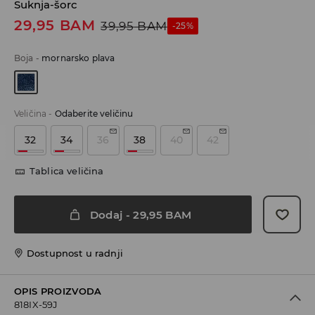
Suknja-šorc
29,95
BAM
39,95
BAM
-25%
Boja
-
mornarsko plava
Veličina
-
Odaberite veličinu
32
34
36
38
40
42
Tablica veličina
Dodaj
-
29,95
BAM
Dostupnost u radnji
OPIS PROIZVODA
818IX-59J