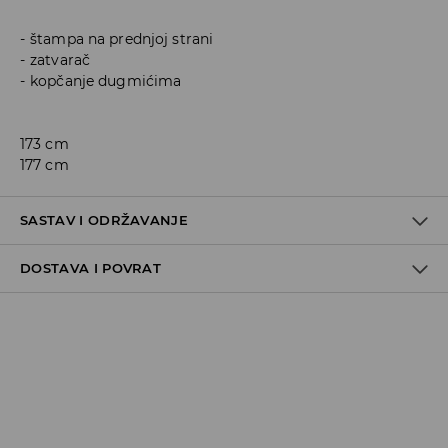
štampa na prednjoj strani
zatvarač
kopčanje dugmićima
173 cm
177 cm
SASTAV I ODRŽAVANJE
DOSTAVA I POVRAT
Politika dostave
Preuzimanje u trgovini
GRATIS
5-13 radnih dana
Milsped Kurir - online plaćanje