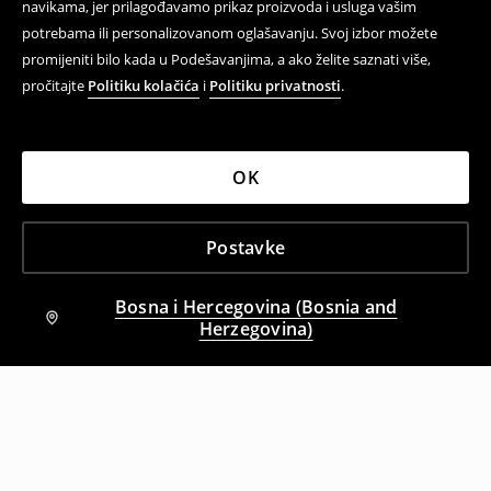
navikama, jer prilagođavamo prikaz proizvoda i usluga vašim
potrebama ili personalizovanom oglašavanju. Svoj izbor možete
promijeniti bilo kada u Podešavanjima, a ako želite saznati više,
pročitajte
Politiku kolačića
i
Politiku privatnosti
.
OK
Postavke
Bosna i Hercegovina (Bosnia and
Herzegovina)