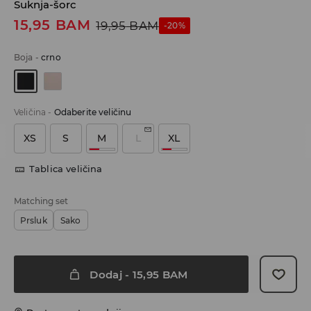
Suknja-šorc
15,95
BAM
19,95
BAM
-20%
Boja
-
crno
Veličina
-
Odaberite veličinu
XS
S
M
L
XL
Tablica veličina
Matching set
Prsluk
Sako
Dodaj
-
15,95
BAM