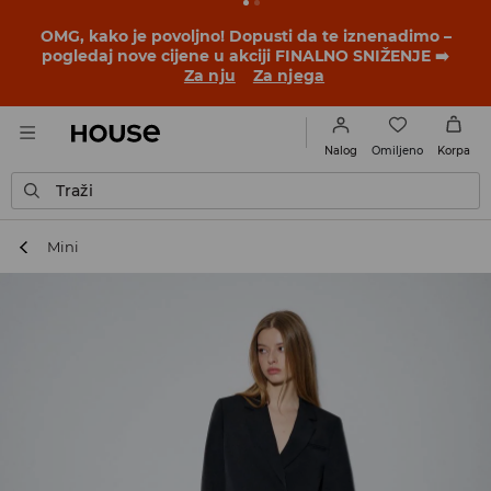
OMG, kako je povoljno! Dopusti da te iznenadimo –
pogledaj nove cijene u akciji FINALNO SNIŽENJE ➡️
Za nju
Za njega
Omiljeno
Nalog
Korpa
Traži
Mini