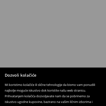
Dozvoli kolačiće
Mi koristimo kolačiće ili slične tehnologije da bismo vam ponudili
najbolje moguće iskustvo dok koristite našu web stranicu.
Prihvatanjem kolačića dozvoljavate nam da se pobrinemo za
iskustvo ugodne kupovine, bazirano na vašim ličnim izborima i