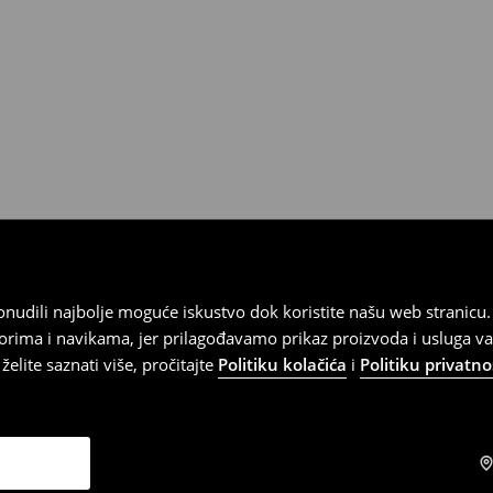
 ponudili najbolje moguće iskustvo dok koristite našu web strani
orima i navikama, jer prilagođavamo prikaz proizvoda i usluga v
elite saznati više, pročitajte
Politiku kolačića
i
Politiku privatno