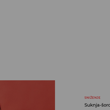
SNIŽENJE
Suknja-šor