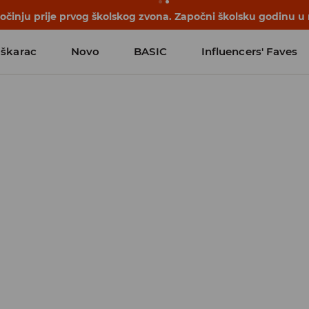
počinju prije prvog školskog zvona. Započni školsku godinu u
škarac
Novo
BASIC
Influencers' Faves