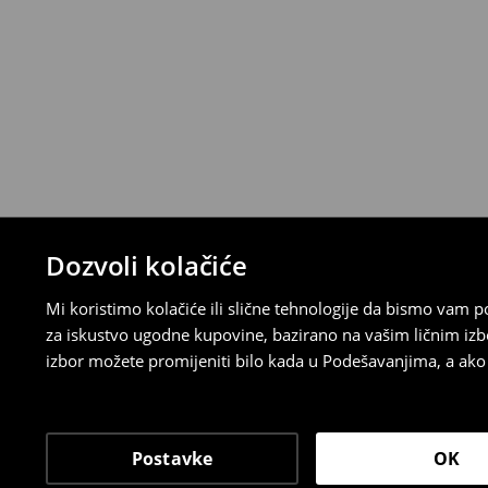
⟶
Detaljna pravila povrata
Dozvoli kolačiće
Mi koristimo kolačiće ili slične tehnologije da bismo vam
za iskustvo ugodne kupovine, bazirano na vašim ličnim izb
izbor možete promijeniti bilo kada u Podešavanjima, a ako ž
Postavke
OK