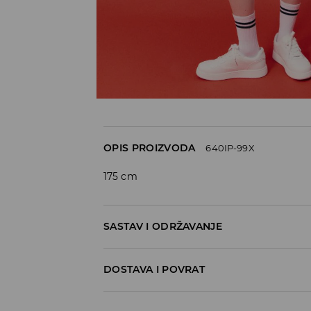
OPIS PROIZVODA
640IP-99X
175 cm
SASTAV I ODRŽAVANJE
75% POLYAMIDE, 25% ELASTANE
DOSTAVA I POVRAT
Politika dostave