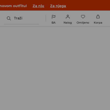
 novom outfitu!
Za nju
Za njega
Traži
BA
Nalog
Omiljeno
Korpa