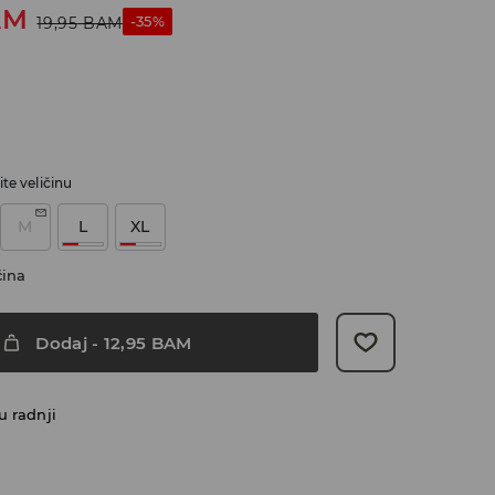
AM
-35%
19,95
BAM
te veličinu
M
L
XL
čina
Dodaj
-
12,95
BAM
u radnji