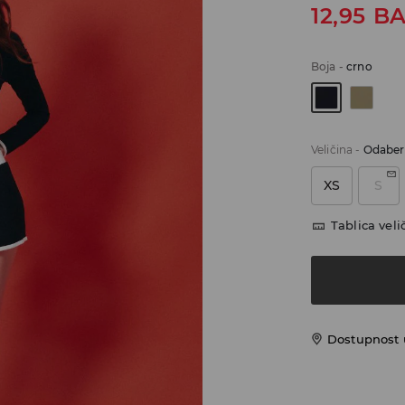
12,95
B
Boja
-
crno
Veličina
-
Odaberi
XS
S
Tablica veli
Dostupnost 