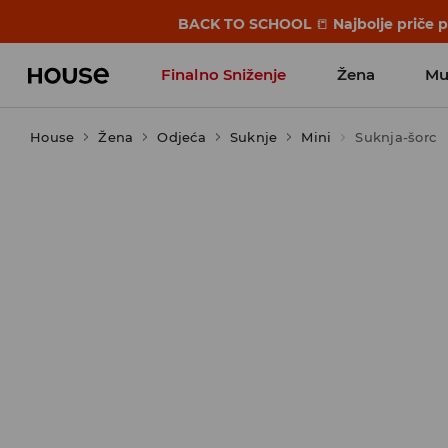
BACK TO SCHOOL
📒
Najbolje priče 
Finalno Sniženje
Žena
Mu
House
Žena
Odjeća
Suknje
Mini
Suknja-šorc