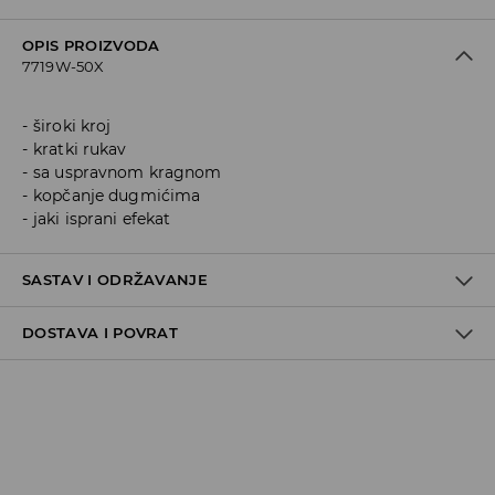
OPIS PROIZVODA
7719W-50X
široki kroj
kratki rukav
sa uspravnom kragnom
kopčanje dugmićima
jaki isprani efekat
SASTAV I ODRŽAVANJE
DOSTAVA I POVRAT
Materijal I
:
100% COTTON
MACHINE WASH AT MAX.TEMP. 30° C - VERY MILD
Politika dostave
PROCESS
DO NOT BLEACH
Preuzimanje u trgovini
GRATIS
DO NOT TUMBLE DRY
5-13 radnih dana