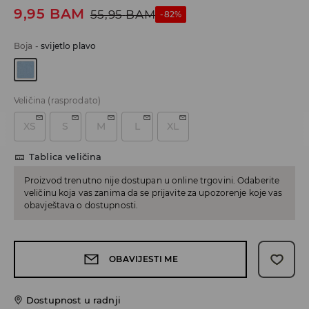
9,95
BAM
55,95
BAM
-82%
Boja
-
svijetlo plavo
Veličina
(rasprodato)
XS
S
M
L
XL
Tablica veličina
Proizvod trenutno nije dostupan u online trgovini. Odaberite
veličinu koja vas zanima da se prijavite za upozorenje koje vas
obavještava o dostupnosti.
OBAVIJESTI ME
Dostupnost u radnji