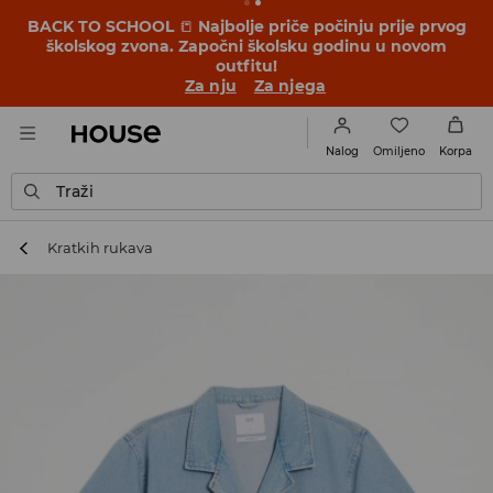
BACK TO SCHOOL
📒
Najbolje priče počinju prije prvog
školskog zvona. Započni školsku godinu u novom
outfitu!
Za nju
Za njega
Omiljeno
Nalog
Korpa
Traži
Kratkih rukava