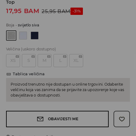
Top
17,95
BAM
25,95
BAM
-31%
Boja
-
svijetlo siva
Veličina
(uskoro dostupno)
XS
S
M
L
XL
Tablica veličina
Proizvod trenutno nije dostupan u online trgovini. Odaberite
veličinu koja vas zanima da se prijavite za upozorenje koje vas
obavještava o dostupnosti.
OBAVIJESTI ME