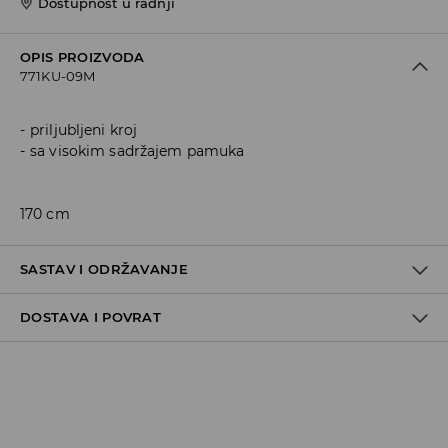
Dostupnost u radnji
OPIS PROIZVODA
771KU-09M
priljubljeni kroj
sa visokim sadržajem pamuka
170 cm
SASTAV I ODRŽAVANJE
DOSTAVA I POVRAT
90% COTTON, 10% ELASTANE
Politika dostave
Preuzimanje u trgovini
GRATIS