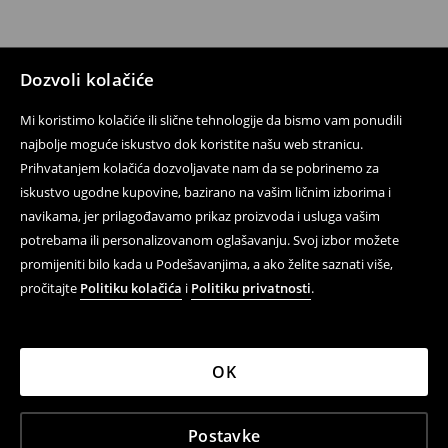
Dozvoli kolačiće
Mi koristimo kolačiće ili slične tehnologije da bismo vam ponudili
najbolje moguće iskustvo dok koristite našu web stranicu.
Prihvatanjem kolačića dozvoljavate nam da se pobrinemo za
iskustvo ugodne kupovine, bazirano na vašim ličnim izborima i
navikama, jer prilagođavamo prikaz proizvoda i usluga vašim
potrebama ili personalizovanom oglašavanju. Svoj izbor možete
promijeniti bilo kada u Podešavanjima, a ako želite saznati više,
pročitajte
Politiku kolačića
i
Politiku privatnosti
.
OK
Postavke