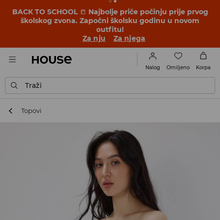
BACK TO SCHOOL
📒
Najbolje priče počinju prije prvog
školskog zvona. Započni školsku godinu u novom
outfitu!
Za nju
Za njega
Omiljeno
Nalog
Korpa
Traži
Topovi