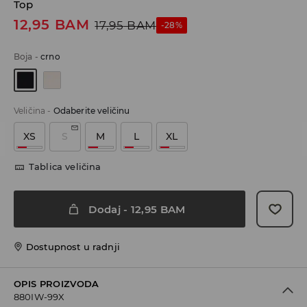
Top
12,95
BAM
17,95
BAM
-28%
Boja
-
crno
Veličina
-
Odaberite veličinu
XS
S
M
L
XL
Tablica veličina
Dodaj
-
12,95
BAM
Dostupnost u radnji
OPIS PROIZVODA
880IW-99X