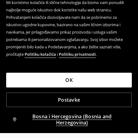
Mi koristimo kolačiće ili slične tehnologije da bismo vam ponudili
najbolje moguće iskustvo dok koristite našu web stranicu.
Prihvatanjem kolačića dozvoljavate nam da se pobrinemo za
iskustvo ugodne kupovine, bazirano na vašim ličnim izborima i
navikama, jer prilagođavamo prikaz proizvoda i usluga vašim
potrebama ili personalizovanom oglašavanju. Svoj izbor možete
promijeniti bilo kada u Podešavanjima, a ako želite saznati više,
pročitajte
Politiku kolačića
i
Politiku privatnosti
.
OK
Postavke
Bosna i Hercegovina (Bosnia and
Herzegovina)