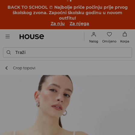
BACK TO SCHOOL
📒
Najbolje priče počinju prije prvog
školskog zvona. Započni školsku godinu u novom
outfitu!
Za nju
Za njega
Omiljeno
Nalog
Korpa
Traži
Crop topovi