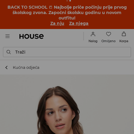
BACK TO SCHOOL
📒
Najbolje priče počinju prije prvog
školskog zvona. Započni školsku godinu u novom
outfitu!
Za nju
Za njega
Omiljeno
Nalog
Korpa
Traži
Kućna odjeća