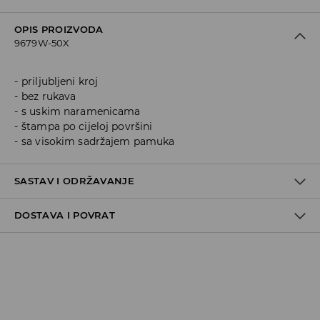
OPIS PROIZVODA
9679W-50X
priljubljeni kroj
bez rukava
s uskim naramenicama
štampa po cijeloj površini
sa visokim sadržajem pamuka
SASTAV I ODRŽAVANJE
DOSTAVA I POVRAT
Materijal I
:
95% POLYESTER, 5% ELASTANE
MACHINE WASH AT MAX.TEMP. 30° C - MILD PROCESS
Politika dostave
DO NOT BLEACH
Preuzimanje u trgovini
DO NOT TUMBLE DRY
GRATIS
5-13 radnih dana