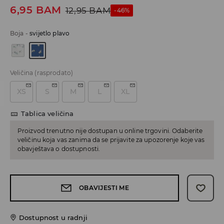
6,95
BAM
12,95
BAM
-46%
Boja
-
svijetlo plavo
Veličina
(rasprodato)
XS
S
M
L
XL
Tablica veličina
Proizvod trenutno nije dostupan u online trgovini. Odaberite
veličinu koja vas zanima da se prijavite za upozorenje koje vas
obavještava o dostupnosti.
OBAVIJESTI ME
Dostupnost u radnji