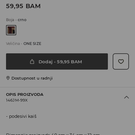
59,95
BAM
Boja
-
crno
Veličina
-
ONE SIZE
Dodaj
-
59,95
BAM
Dostupnost u radnji
OPIS PROIZVODA
146JM-99X
podesivi kaiš