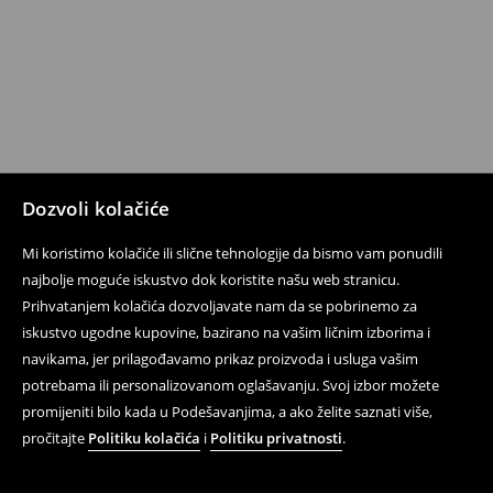
Dozvoli kolačiće
Mi koristimo kolačiće ili slične tehnologije da bismo vam ponudili
najbolje moguće iskustvo dok koristite našu web stranicu.
Prihvatanjem kolačića dozvoljavate nam da se pobrinemo za
iskustvo ugodne kupovine, bazirano na vašim ličnim izborima i
navikama, jer prilagođavamo prikaz proizvoda i usluga vašim
potrebama ili personalizovanom oglašavanju. Svoj izbor možete
promijeniti bilo kada u Podešavanjima, a ako želite saznati više,
pročitajte
Politiku kolačića
i
Politiku privatnosti
.