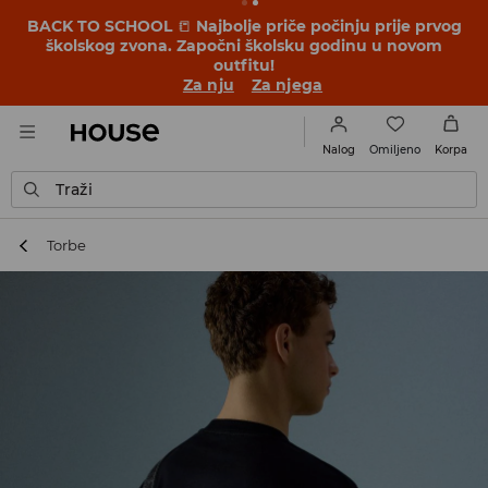
BACK TO SCHOOL
📒
Najbolje priče počinju prije prvog
školskog zvona. Započni školsku godinu u novom
outfitu!
Za nju
Za njega
Omiljeno
Nalog
Korpa
Traži
Torbe