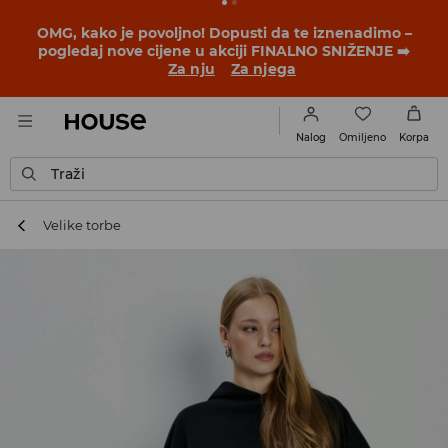
BACK TO SCHOOL
📒
Najbolje priče počinju prije prvog
školskog zvona. Započni školsku godinu u novom
outfitu!
Za nju
Za njega
Omiljeno
Nalog
Korpa
Traži
Velike torbe