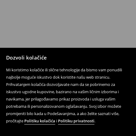
Dozvoli kolačiće
Mi koristimo kolačiće ili slične tehnologije da bismo vam ponudili
najbolje moguće iskustvo dok koristite našu web stranicu.
Prihvatanjem kolačića dozvoljavate nam da se pobrinemo za
iskustvo ugodne kupovine, bazirano na vašim ličnim izborima i
navikama, jer prilagođavamo prikaz proizvoda i usluga vašim
potrebama ili personalizovanom oglašavanju. Svoj izbor možete
promijeniti bilo kada u Podešavanjima, a ako želite saznati više,
pročitajte
Politiku kolačića
i
Politiku privatnosti
.