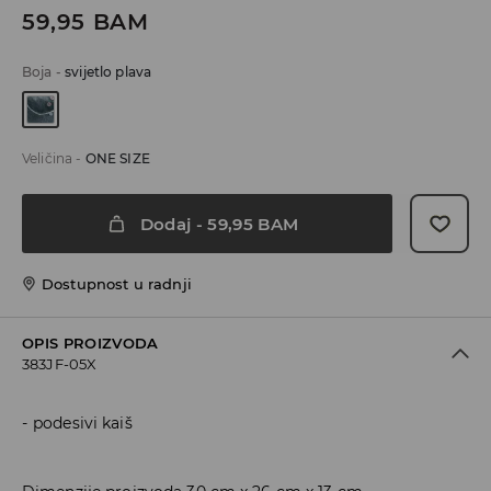
59,95
BAM
Boja
-
svijetlo plava
Veličina
-
ONE SIZE
Dodaj
-
59,95
BAM
Dostupnost u radnji
OPIS PROIZVODA
383JF-05X
podesivi kaiš