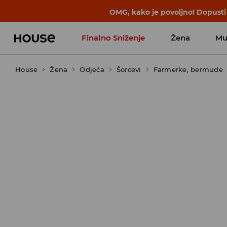
BACK TO SCHOOL
📒
Najbolje priče 
Finalno Sniženje
Žena
Mu
House
Žena
Odjeća
Šorcevi
Farmerke, bermude