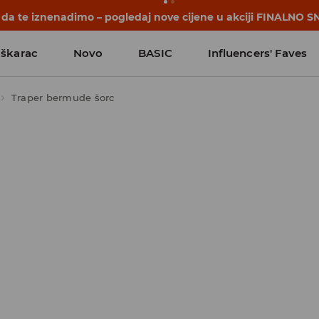
počinju prije prvog školskog zvona. Započni školsku godinu u
škarac
Novo
BASIC
Influencers' Faves
Traper bermude šorc