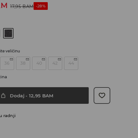
AM
-28%
17,95
BAM
te veličinu
36
38
40
42
44
čina
Dodaj
-
12,95
BAM
u radnji