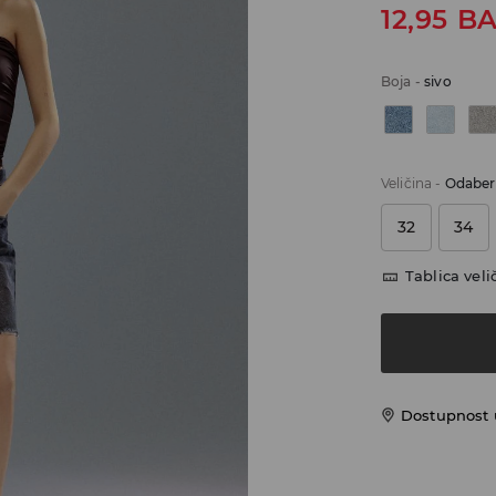
12,95
B
Boja
-
sivo
Veličina
-
Odaberi
32
34
Tablica veli
Dostupnost 