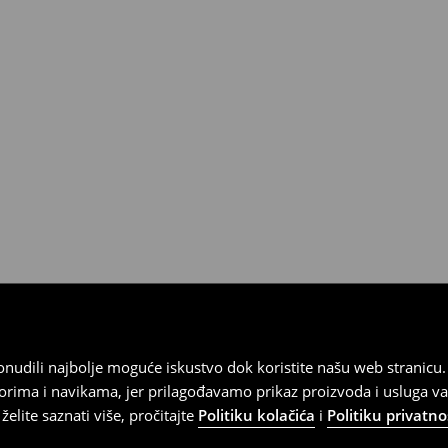
 od 30 dana u bilo kojoj House
kurirskom službom (u tu svrhu
).
 ponudili najbolje moguće iskustvo dok koristite našu web strani
orima i navikama, jer prilagođavamo prikaz proizvoda i usluga v
elite saznati više, pročitajte
Politiku kolačića
i
Politiku privatno