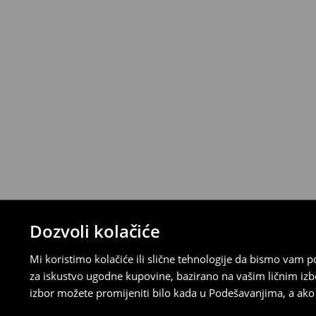
Proizvode možete besplatno vratiti u roku
stacionarnoj trgovini ili slanjem paketa 
ispunite online obrazac na Računu klijenta
⟶
Detaljna pravila povrata
Dozvoli kolačiće
Mi koristimo kolačiće ili slične tehnologije da bismo vam
za iskustvo ugodne kupovine, bazirano na vašim ličnim izb
izbor možete promijeniti bilo kada u Podešavanjima, a ako ž