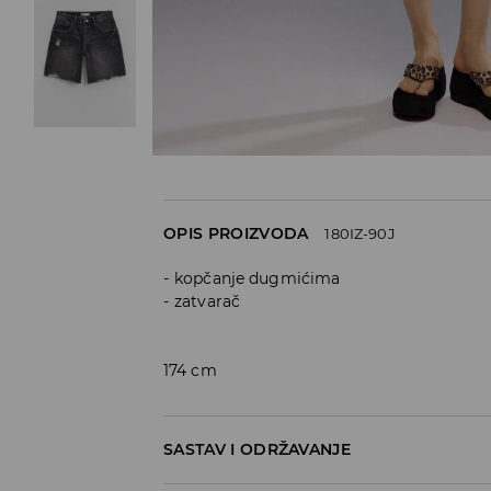
OPIS PROIZVODA
180IZ-90J
kopčanje dugmićima
zatvarač
174 cm
SASTAV I ODRŽAVANJE