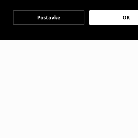
Postavke
OK
Drugi kupci su takođe i
Traper bermude šorc
Traper ber