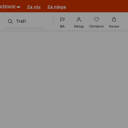
 novom outfitu!
Za nju
Za njega
Traži
BA
Nalog
Omiljeno
Korpa