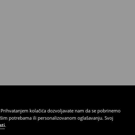
cu. Prihvatanjem kolačića dozvoljavate nam da se pobrinemo
ašim potrebama ili personalizovanom oglašavanju. Svoj
sti
.