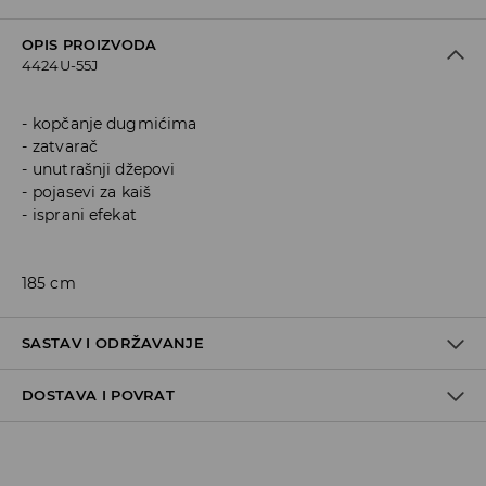
OPIS PROIZVODA
4424U-55J
kopčanje dugmićima
zatvarač
unutrašnji džepovi
pojasevi za kaiš
isprani efekat
185 cm
SASTAV I ODRŽAVANJE
DOSTAVA I POVRAT
100% COTTON
Politika dostave