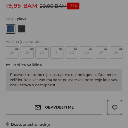
19,95
BAM
29,95
BAM
-33%
Boja
-
plava
Veličina
(rasprodato)
28
29
30
31
32
33
34
36
Tablica veličina
Proizvod trenutno nije dostupan u online trgovini. Odaberite
veličinu koja vas zanima da se prijavite za upozorenje koje vas
obavještava o dostupnosti.
OBAVIJESTI ME
Dostupnost u radnji