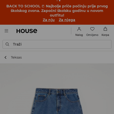
BACK TO SCHOOL
📒
Najbolje priče počinju prije prvog
školskog zvona. Započni školsku godinu u novom
outfitu!
Za nju
Za njega
Omiljeno
Nalog
Korpa
Traži
Teksas