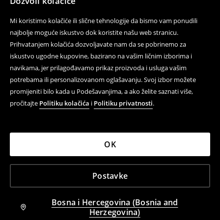
Dozvoli kolačiće
Mi koristimo kolačiće ili slične tehnologije da bismo vam ponudili
najbolje moguće iskustvo dok koristite našu web stranicu.
Prihvatanjem kolačića dozvoljavate nam da se pobrinemo za
iskustvo ugodne kupovine, bazirano na vašim ličnim izborima i
navikama, jer prilagođavamo prikaz proizvoda i usluga vašim
potrebama ili personalizovanom oglašavanju. Svoj izbor možete
promijeniti bilo kada u Podešavanjima, a ako želite saznati više,
pročitajte
Politiku kolačića
i
Politiku privatnosti
.
OK
Postavke
Bosna i Hercegovina (Bosnia and
Herzegovina)