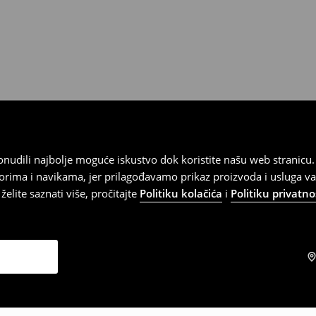
 ponudili najbolje moguće iskustvo dok koristite našu web strani
orima i navikama, jer prilagođavamo prikaz proizvoda i usluga v
elite saznati više, pročitajte
Politiku kolačića
i
Politiku privatno