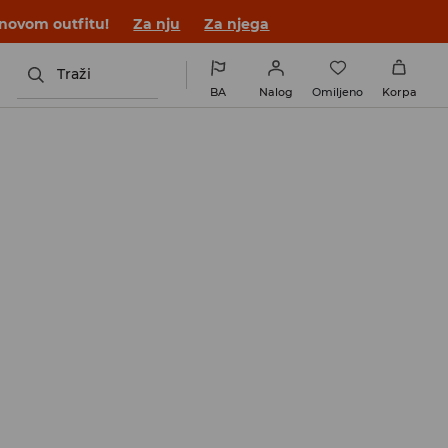
 novom outfitu!
Za nju
Za njega
Traži
BA
Nalog
Omiljeno
Korpa