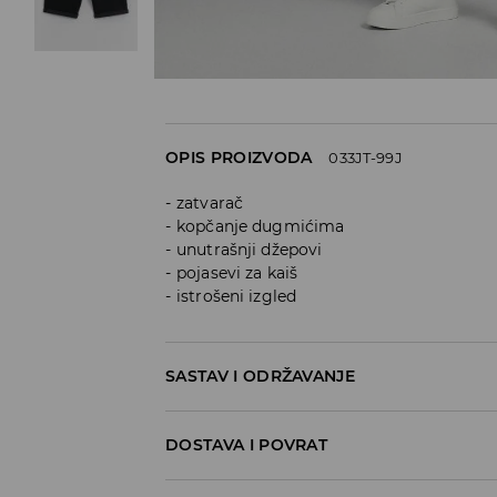
OPIS PROIZVODA
033JT-99J
zatvarač
kopčanje dugmićima
unutrašnji džepovi
pojasevi za kaiš
istrošeni izgled
SASTAV I ODRŽAVANJE
99% COTTON, 1% ELASTANE
DOSTAVA I POVRAT
Politika dostave