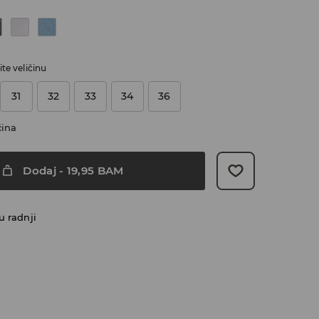
te veličinu
31
32
33
34
36
čina
Dodaj
-
19,95
BAM
u radnji