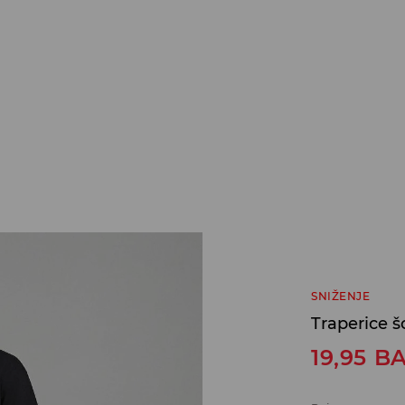
SNIŽENJE
Traperice š
19,95
B