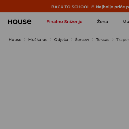
BACK TO SCHOOL
📒
Najbolje priče 
Finalno Sniženje
Žena
Mu
House
Muškarac
Odjeća
Šorcevi
Teksas
Traper