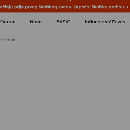
počinju prije prvog školskog zvona. Započni školsku godinu u
škarac
Novo
BASIC
Influencers' Faves
ice šorc