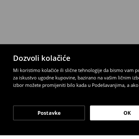
⟶
Detaljna pravila povrata
Dozvoli kolačiće
Mi koristimo kolačiće ili slične tehnologije da bismo vam
za iskustvo ugodne kupovine, bazirano na vašim ličnim izb
izbor možete promijeniti bilo kada u Podešavanjima, a ako ž
Postavke
OK