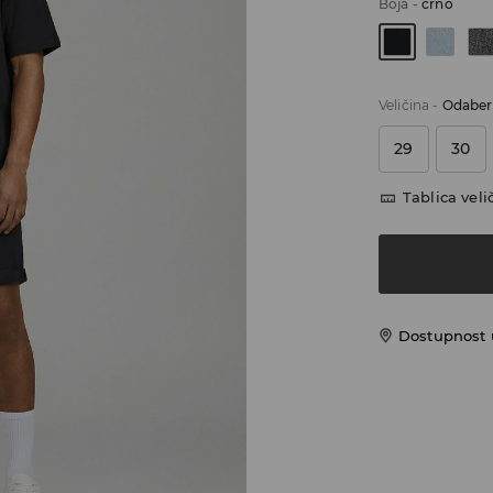
Boja
-
crno
Veličina
-
Odaberi
29
30
Tablica veli
Dostupnost 