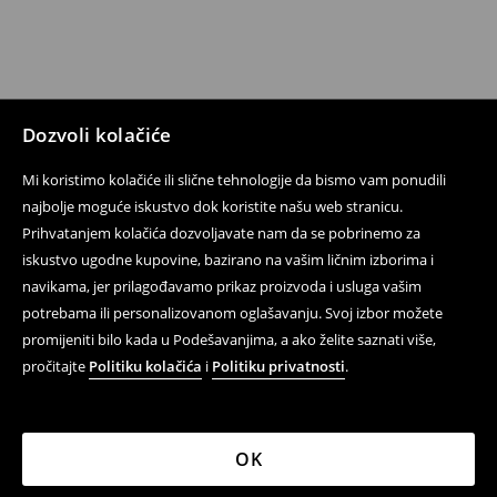
Dozvoli kolačiće
Mi koristimo kolačiće ili slične tehnologije da bismo vam ponudili
najbolje moguće iskustvo dok koristite našu web stranicu.
Prihvatanjem kolačića dozvoljavate nam da se pobrinemo za
iskustvo ugodne kupovine, bazirano na vašim ličnim izborima i
navikama, jer prilagođavamo prikaz proizvoda i usluga vašim
potrebama ili personalizovanom oglašavanju. Svoj izbor možete
promijeniti bilo kada u Podešavanjima, a ako želite saznati više,
pročitajte
Politiku kolačića
i
Politiku privatnosti
.
OK