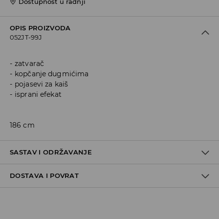
Dostupnost u radnji
OPIS PROIZVODA
052JT-99J
zatvarač
kopčanje dugmićima
pojasevi za kaiš
isprani efekat
186 cm
SASTAV I ODRŽAVANJE
DOSTAVA I POVRAT
100% COTTON
Politika dostave