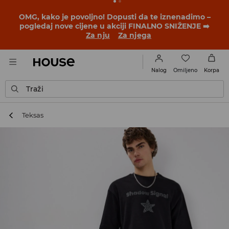
OMG, kako je povoljno! Dopusti da te iznenadimo –
pogledaj nove cijene u akciji FINALNO SNIŽENJE ➡️
Za nju
Za njega
Omiljeno
Nalog
Korpa
Traži
Teksas