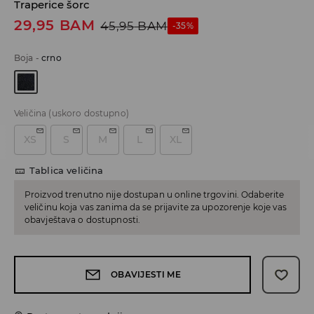
Traperice šorc
29,95
BAM
45,95
BAM
-35%
Boja
-
crno
Veličina
(uskoro dostupno)
XS
S
M
L
XL
Tablica veličina
Proizvod trenutno nije dostupan u online trgovini. Odaberite
veličinu koja vas zanima da se prijavite za upozorenje koje vas
obavještava o dostupnosti.
OBAVIJESTI ME