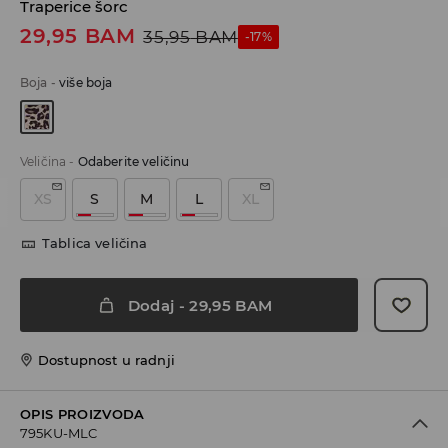
Traperice šorc
29,95
BAM
35,95
BAM
-17%
Boja
-
više boja
Veličina
-
Odaberite veličinu
XS
S
M
L
XL
Tablica veličina
Dodaj
-
29,95
BAM
Dostupnost u radnji
OPIS PROIZVODA
795KU-MLC