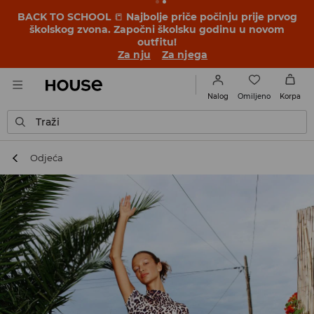
BACK TO SCHOOL
📒
Najbolje priče počinju prije prvog
školskog zvona. Započni školsku godinu u novom
outfitu!
Za nju
Za njega
Omiljeno
Nalog
Korpa
Traži
Odjeća