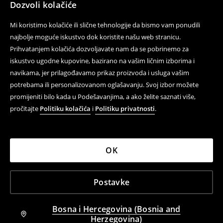
Dozvoli kolačiće
Mi koristimo kolačiće ili slične tehnologije da bismo vam ponudili
najbolje moguće iskustvo dok koristite našu web stranicu.
Prihvatanjem kolačića dozvoljavate nam da se pobrinemo za
iskustvo ugodne kupovine, bazirano na vašim ličnim izborima i
navikama, jer prilagođavamo prikaz proizvoda i usluga vašim
potrebama ili personalizovanom oglašavanju. Svoj izbor možete
promijeniti bilo kada u Podešavanjima, a ako želite saznati više,
pročitajte
Politiku kolačića
i
Politiku privatnosti
.
OK
Postavke
Bosna i Hercegovina (Bosnia and
Herzegovina)