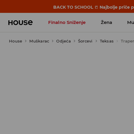
BACK TO SCHOOL
📒
Najbolje priče 
Finalno Sniženje
Žena
Mu
House
Muškarac
Odjeća
Šorcevi
Teksas
Traper