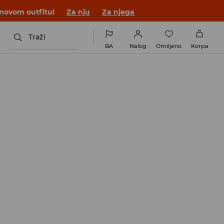
 novom outfitu!
Za nju
Za njega
Traži
BA
Nalog
Omiljeno
Korpa