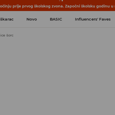
počinju prije prvog školskog zvona. Započni školsku godinu u
škarac
Novo
BASIC
Influencers' Faves
ice šorc