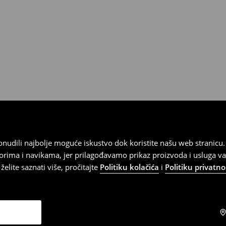
 ponudili najbolje moguće iskustvo dok koristite našu web strani
orima i navikama, jer prilagođavamo prikaz proizvoda i usluga v
elite saznati više, pročitajte
Politiku kolačića
i
Politiku privatno