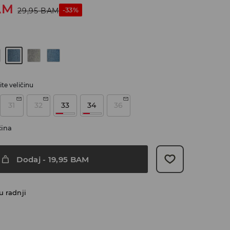
AM
-33%
29,95
BAM
te veličinu
31
32
33
34
36
čina
Dodaj
-
19,95
BAM
u radnji