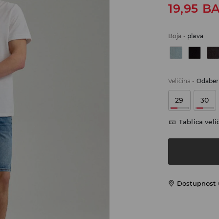
19,95
B
Boja
-
plava
Veličina
-
Odaberi
29
30
Tablica veli
Dostupnost 