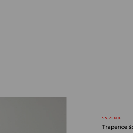
SNIŽENJE
Traperice š