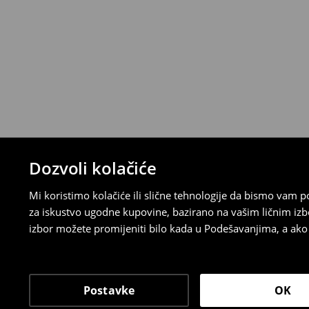
⟶
Detaljna pravila povrata
Dozvoli kolačiće
Mi koristimo kolačiće ili slične tehnologije da bismo vam
za iskustvo ugodne kupovine, bazirano na vašim ličnim izb
izbor možete promijeniti bilo kada u Podešavanjima, a ako ž
Postavke
OK