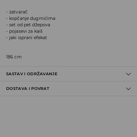
zatvarač
kopčanje dugmićima
set od pet džepova
pojasevi za kaiš
jaki isprani efekat
186 cm
SASTAV I ODRŽAVANJE
DOSTAVA I POVRAT
99% COTTON, 1% ELASTANE
Politika dostave
Preuzimanje u trgovini
GRATIS
5-13 radnih dana