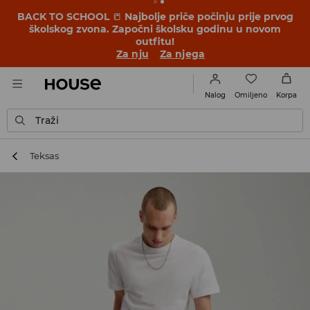
BACK TO SCHOOL
📒
Najbolje priče počinju prije prvog
školskog zvona. Započni školsku godinu u novom
outfitu!
Za nju
Za njega
Omiljeno
Nalog
Korpa
Traži
Teksas