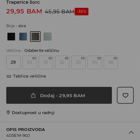
Traperice šorc
29,95
BAM
45,95
BAM
-35%
Boja
-
sivo
Veličina
-
Odaberite veličinu
29
30
31
32
33
34
36
Tablica veličina
Dodaj
-
29,95
BAM
Dostupnost u radnji
OPIS PROIZVODA
405EM-90J