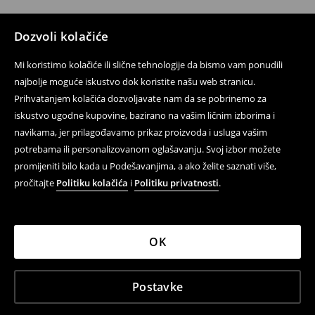
Dozvoli kolačiće
Mi koristimo kolačiće ili slične tehnologije da bismo vam ponudili
najbolje moguće iskustvo dok koristite našu web stranicu.
Prihvatanjem kolačića dozvoljavate nam da se pobrinemo za
iskustvo ugodne kupovine, bazirano na vašim ličnim izborima i
navikama, jer prilagođavamo prikaz proizvoda i usluga vašim
potrebama ili personalizovanom oglašavanju. Svoj izbor možete
promijeniti bilo kada u Podešavanjima, a ako želite saznati više,
pročitajte
Politiku kolačića
i
Politiku privatnosti
.
OK
Postavke