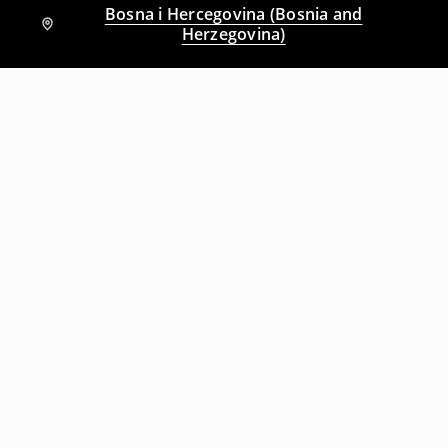
Bosna i Hercegovina (Bosnia and
Herzegovina)
Drugi kupci su takođe izabrali
Traperice šorc
Traperice šorc