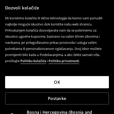
Dozvoli kolačiće
Mi koristimo kolačiće ili slične tehnologije da bismo vam ponudili
najbolje moguće iskustvo dok koristite našu web stranicu.
Prihvatanjem kolačića dozvoljavate nam da se pobrinemo za
iskustvo ugodne kupovine, bazirano na vašim ličnim izborima i
navikama, jer prilagođavamo prikaz proizvoda i usluga vašim
potrebama ili personalizovanom oglašavanju. Svoj izbor možete
promijeniti bilo kada u Podešavanjima, a ako želite saznati više,
pročitajte
Politiku kolačića
i
Politiku privatnosti
.
OK
Postavke
Bosna i Hercegovina (Bosnia and