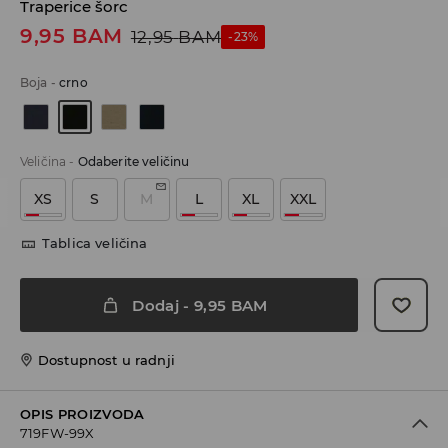
Traperice šorc
9,95
BAM
12,95
BAM
-23%
Boja
-
crno
Veličina
-
Odaberite veličinu
XS
S
M
L
XL
XXL
Tablica veličina
Dodaj
-
9,95
BAM
Dostupnost u radnji
OPIS PROIZVODA
719FW-99X