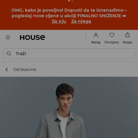
BACK TO SCHOOL
📒
Najbolje priče počinju prije prvog
školskog zvona. Započni školsku godinu u novom
outfitu!
Za nju
Za njega
Omiljeno
Nalog
Korpa
Traži
Od tkanine