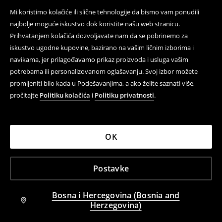
Mi koristimo kolačiće ili slične tehnologije da bismo vam ponudili
najbolje moguće iskustvo dok koristite našu web stranicu.
Prihvatanjem kolačića dozvoljavate nam da se pobrinemo za
iskustvo ugodne kupovine, bazirano na vašim ličnim izborima i
navikama, jer prilagođavamo prikaz proizvoda i usluga vašim
potrebama ili personalizovanom oglašavanju. Svoj izbor možete
promijeniti bilo kada u Podešavanjima, a ako želite saznati više,
pročitajte
Politiku kolačića
i
Politiku privatnosti
.
OK
Postavke
+
2
Boje
Farmerke zvonastih nogavica sa niskim strukom
Farmerke zvonastih nogavica sa niskim strukom PETITE
69,95 BAM
59,95 BAM
Bosna i Hercegovina (Bosnia and
RAZLIČITE DUŽINE
Herzegovina)