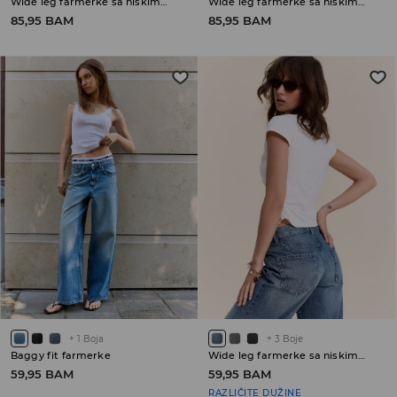
Wide leg farmerke sa niskim strukom
Wide leg farmerke sa niskim strukom
85,95 BAM
85,95 BAM
+
1
Boja
+
3
Boje
Baggy fit farmerke
Wide leg farmerke sa niskim strukom
59,95 BAM
59,95 BAM
RAZLIČITE DUŽINE