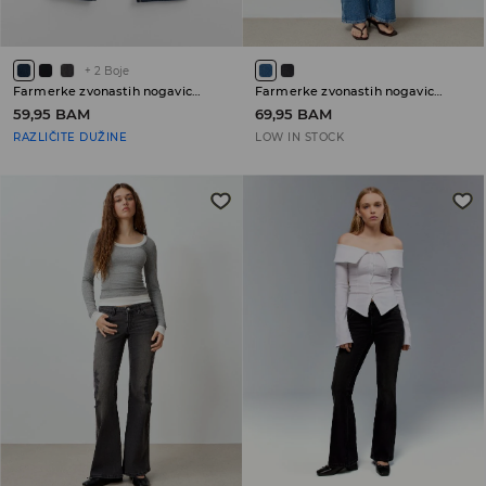
+
2
Boje
Farmerke zvonastih nogavica sa niskim strukom PETITE
Farmerke zvonastih nogavica sa niskim strukom
59,95 BAM
69,95 BAM
RAZLIČITE DUŽINE
LOW IN STOCK