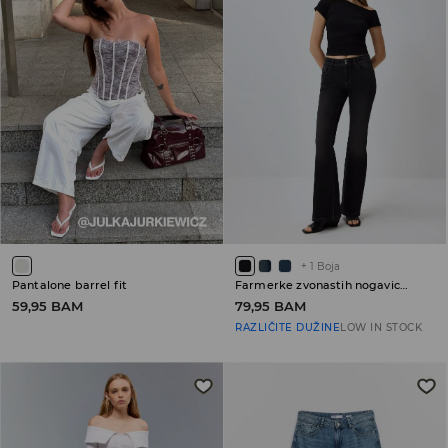
+
1
Boja
Pantalone barrel fit
Farmerke zvonastih nogavica sa niskim strukom PETITE
59,95 BAM
79,95 BAM
RAZLIČITE DUŽINE
LOW IN STOCK