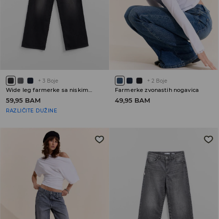
+
3
Boje
+
2
Boje
Wide leg farmerke sa niskim strukom
Farmerke zvonastih nogavica
59,95 BAM
49,95 BAM
RAZLIČITE DUŽINE