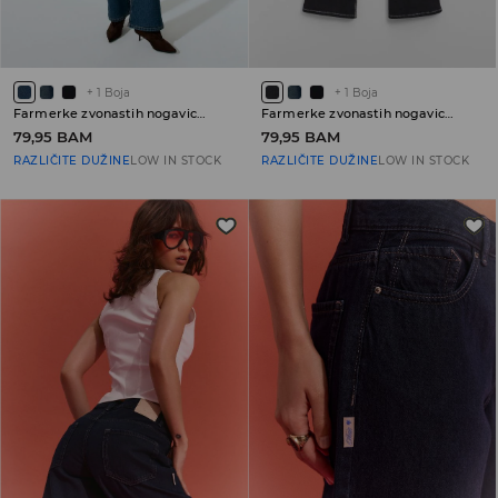
+
1
Boja
+
1
Boja
Farmerke zvonastih nogavica sa niskim strukom PETITE
Farmerke zvonastih nogavica sa niskim strukom PETITE
79,95 BAM
79,95 BAM
RAZLIČITE DUŽINE
LOW IN STOCK
RAZLIČITE DUŽINE
LOW IN STOCK