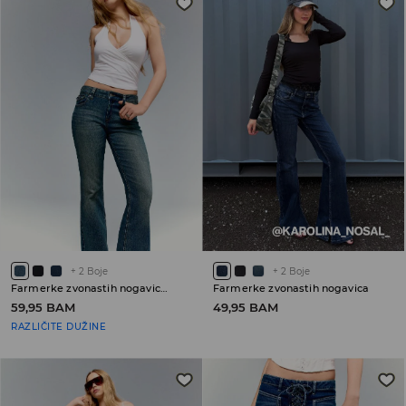
+
2
Boje
+
2
Boje
Farmerke zvonastih nogavica sa niskim strukom PETITE
Farmerke zvonastih nogavica
59,95 BAM
49,95 BAM
RAZLIČITE DUŽINE