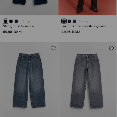
+
1
Boja
+
2
Boje
Straight fit farmerke
Farmerke zvonastih nogavica
59,95 BAM
49,95 BAM