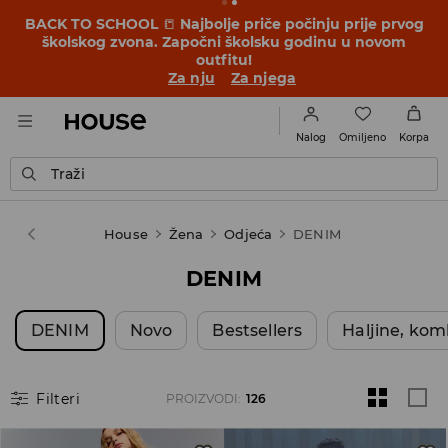
BACK TO SCHOOL
📒
Najbolje priče počinju prije prvog
školskog zvona. Započni školsku godinu u novom
outfitu!
Za nju
Za njega
Omiljeno
Nalog
Korpa
Traži
House
Žena
Odjeća
DENIM
DENIM
DENIM
Novo
Bestsellers
Haljine, kom
Filteri
PROIZVODI
:
126