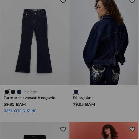
+
2
Boje
Farmerke zvonastih nogavica sa niskim strukom PETITE
Džins jakna
59,95 BAM
79,95 BAM
RAZLIČITE DUŽINE