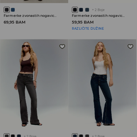
+
2
Boje
Farmerke zvonastih nogavica sa niskim strukom
Farmerke zvonastih nogavica sa niskim strukom
69,95 BAM
59,95 BAM
RAZLIČITE DUŽINE
+
2
Boje
+
2
Boje