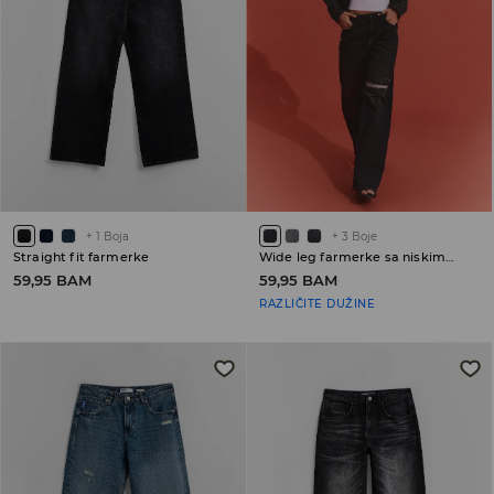
+
1
Boja
+
3
Boje
Straight fit farmerke
Wide leg farmerke sa niskim strukom
59,95 BAM
59,95 BAM
RAZLIČITE DUŽINE