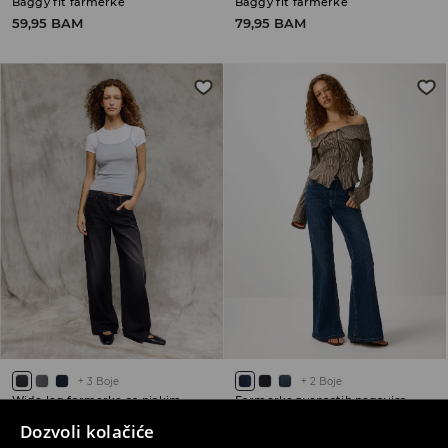
Baggy fit farmerke
Baggy fit farmerke
59,95 BAM
79,95 BAM
+
3
Boje
+
2
Boje
Wide leg farmerke sa niskim strukom
Farmerke zvonastih nogavica
59,95 BAM
49,95 BAM
Dozvoli kolačiće
RAZLIČITE DUŽINE