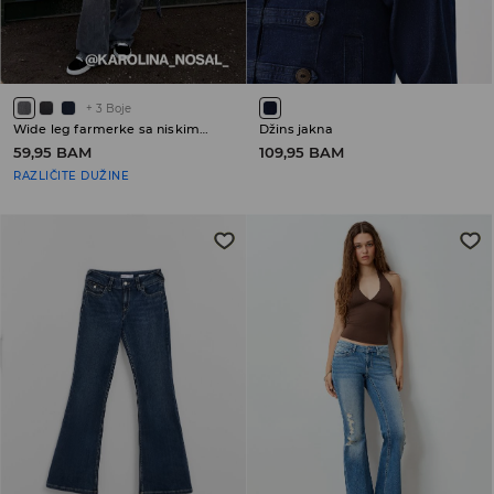
+
3
Boje
Wide leg farmerke sa niskim strukom
Džins jakna
59,95 BAM
109,95 BAM
RAZLIČITE DUŽINE