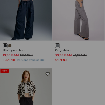
Hlače parachute
Cargo hlače
19,95 BAM
39,95 BAM
25,95 BAM
49,95 BAM
SNIŽENJE
Dostupna veličina XXS
SNIŽENJE
-13%