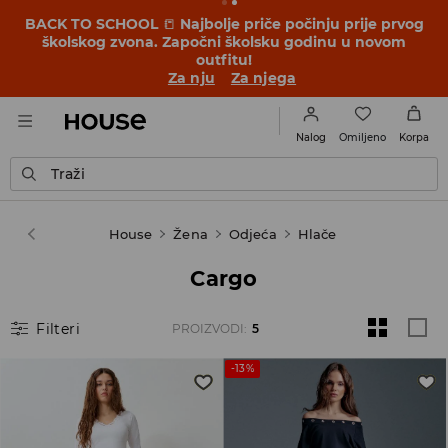
BACK TO SCHOOL
📒
Najbolje priče počinju prije prvog
školskog zvona. Započni školsku godinu u novom
outfitu!
Za nju
Za njega
Omiljeno
Nalog
Korpa
Traži
House
Žena
Odjeća
Hlače
Cargo
Filteri
PROIZVODI
:
5
-13%