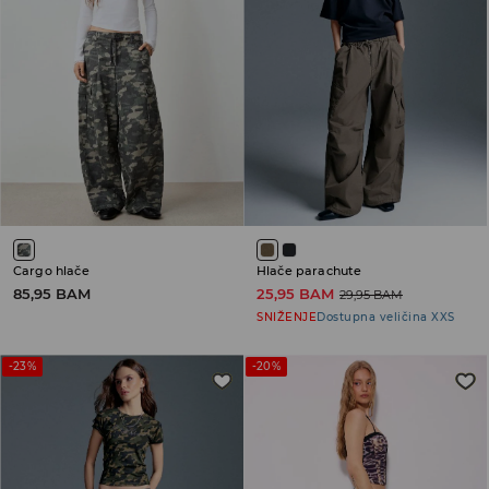
Cargo hlače
Hlače parachute
85,95 BAM
25,95 BAM
29,95 BAM
SNIŽENJE
Dostupna veličina XXS
-23%
-20%