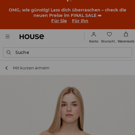
BACK TO SCHOOL
📒
Die besten Geschichten beginnen
noch vor dem ersten Klingeln. Starte mit einem neuen
Outfit ins Schuljahr!
Für Sie
Für Ihn
Wunschliste
Konto
Warenkorb
Suche
Mit kurzen ärmeln