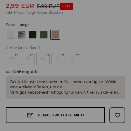
2,99
EUR
5,99
EUR
-50%
inkl. MwSt. / zzgl.
Versandkosten
Farbe
-
beige
Größe
(ausverkauft)
XS
S
M
L
XL
Größenguide
Der Artikel ist derzeit nicht im Onlineshop verfügbar. Wähle
eine Artikelgröße aus, um die
Verfügbarkeitsbenachrichtigung für den Artikel zu aktivieren.
BENACHRICHTIGE MICH