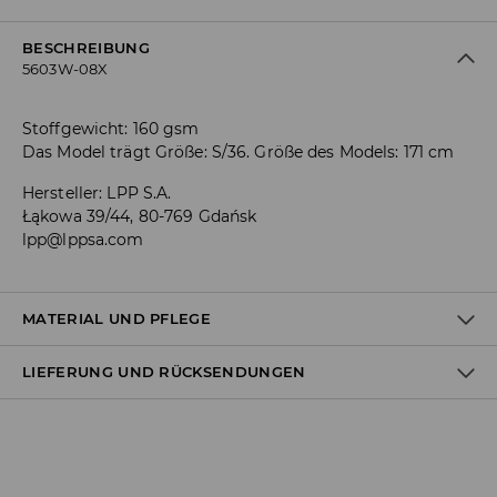
BESCHREIBUNG
5603W-08X
Stoffgewicht: 160 gsm
Das Model trägt Größe: S/36. Größe des Models: 171 cm
Hersteller
:
LPP S.A.
Łąkowa 39/44, 80-769 Gdańsk
lpp@lppsa.com
MATERIAL UND PFLEGE
LIEFERUNG UND RÜCKSENDUNGEN
Material I
:
100% BAUMWOLLE
MASCHINENWÄSCHE BIS MAX. 30° C - SCHONEND
Versandbestimmungen
BLEICHEN NICHT ERLAUBT
Lieferung an Hermes PaketShop: