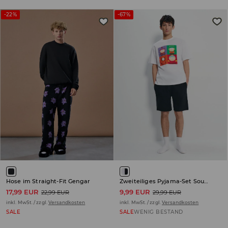
-22%
-67%
Hose im Straight-Fit Gengar
Zweiteiliges Pyjama-Set South Park
17,99 EUR
9,99 EUR
22,99 EUR
29,99 EUR
inkl. MwSt. / zzgl.
Versandkosten
inkl. MwSt. / zzgl.
Versandkosten
SALE
SALE
WENIG BESTAND