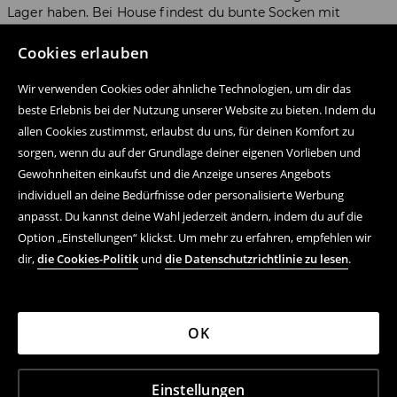
Lager haben. Bei House findest du bunte Socken mit
Aufdruck, bequeme Boxer-Shorts und praktische Pyjamas.
Halte auch nach unserer neuen Sonder-Kollektion mit
Cookies erlauben
zeitlosen Helden aus Comics und Zeichentrick Ausschau.
Wir verwenden Cookies oder ähnliche Technologien, um dir das
beste Erlebnis bei der Nutzung unserer Website zu bieten. Indem du
allen Cookies zustimmst, erlaubst du uns, für deinen Komfort zu
sorgen, wenn du auf der Grundlage deiner eigenen Vorlieben und
Folge uns auf:
Gewohnheiten einkaufst und die Anzeige unseres Angebots
individuell an deine Bedürfnisse oder personalisierte Werbung
anpasst. Du kannst deine Wahl jederzeit ändern, indem du auf die
Hilfe und Kontakt
Option „Einstellungen“ klickst. Um mehr zu erfahren, empfehlen wir
dir,
die Cookies-Politik
und
die Datenschutzrichtlinie zu lesen
.
Einkaufsvorgang
FAQ
OK
Rechtsfragen
LPP
Einstellungen