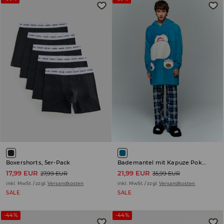
Boxershorts, 5er-Pack
Bademantel mit Kapuze Pokémon
17,99 EUR
21,99 EUR
27,99 EUR
35,99 EUR
inkl. MwSt. / zzgl.
Versandkosten
inkl. MwSt. / zzgl.
Versandkosten
SALE
SALE
-44%
-44%