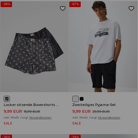
-38%
-67%
Locker sitzende Boxershorts 2er-Pack
Zweiteiliges Pyjama-Set
9,99 EUR
9,99 EUR
15,99 EUR
29,99 EUR
inkl. MwSt. / zzgl.
Versandkosten
inkl. MwSt. / zzgl.
Versandkosten
SALE
SALE
-36%
-39%