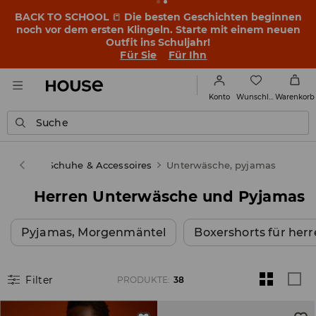
BACK TO SCHOOL
📒
Die besten Geschichten beginnen
noch vor dem ersten Klingeln. Starte mit einem neuen
Outfit ins Schuljahr!
Für Sie
Für Ihn
Wunschliste
Konto
Warenkorb
Suche
Herren
Schuhe & Accessoires
Unterwäsche, pyjamas
Herren Unterwäsche und Pyjamas
Pyjamas, Morgenmäntel
Boxershorts für her
Filter
PRODUKTE
:
38