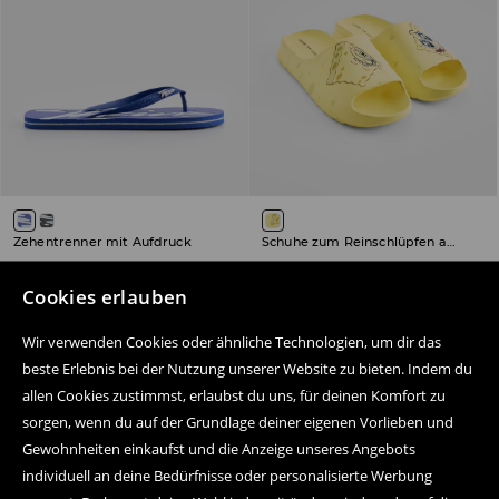
Zehentrenner mit Aufdruck
Schuhe zum Reinschlüpfen aus Schaumstoff SpongeBob
2,99 EUR
7,99 EUR
9,99 EUR
19,99 EUR
inkl. MwSt. / zzgl.
Versandkosten
inkl. MwSt. / zzgl.
Versandkosten
Cookies erlauben
SALE
WENIG BESTAND
SALE
Wir verwenden Cookies oder ähnliche Technologien, um dir das
beste Erlebnis bei der Nutzung unserer Website zu bieten. Indem du
allen Cookies zustimmst, erlaubst du uns, für deinen Komfort zu
sorgen, wenn du auf der Grundlage deiner eigenen Vorlieben und
Folge uns auf:
Gewohnheiten einkaufst und die Anzeige unseres Angebots
individuell an deine Bedürfnisse oder personalisierte Werbung