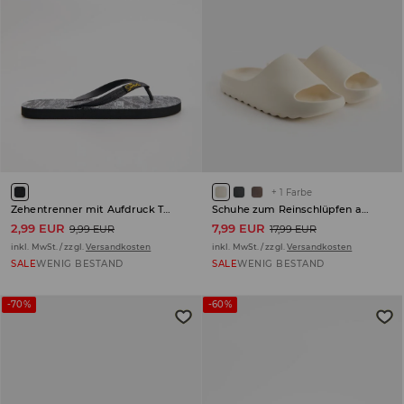
+
1
Farbe
Zehentrenner mit Aufdruck The Simpsons
Schuhe zum Reinschlüpfen aus Schaumstoff
2,99 EUR
7,99 EUR
9,99 EUR
17,99 EUR
inkl. MwSt. / zzgl.
Versandkosten
inkl. MwSt. / zzgl.
Versandkosten
SALE
WENIG BESTAND
SALE
WENIG BESTAND
-70%
-60%