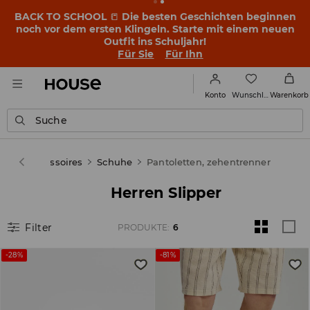
BACK TO SCHOOL
📒
Die besten Geschichten beginnen
noch vor dem ersten Klingeln. Starte mit einem neuen
Outfit ins Schuljahr!
Für Sie
Für Ihn
Wunschliste
Konto
Warenkorb
Suche
uhe & Accessoires
Schuhe
Pantoletten, zehentrenner
Herren Slipper
Filter
PRODUKTE
:
6
-28%
-81%