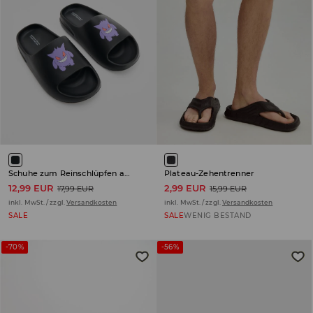
Schuhe zum Reinschlüpfen aus Schaumstoff Gengar
Plateau-Zehentrenner
12,99 EUR
2,99 EUR
17,99 EUR
15,99 EUR
inkl. MwSt. / zzgl.
Versandkosten
inkl. MwSt. / zzgl.
Versandkosten
SALE
SALE
WENIG BESTAND
-70%
-56%