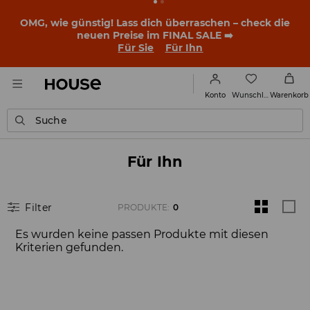
OMG, wie günstig! Lass dich überraschen – check die
neuen Preise im FINAL SALE ➡️
Für Sie
Für Ihn
Wunschliste
Konto
Warenkorb
Suche
Für Ihn
Filter
PRODUKTE
:
0
Es wurden keine passen Produkte mit diesen
Kriterien gefunden.