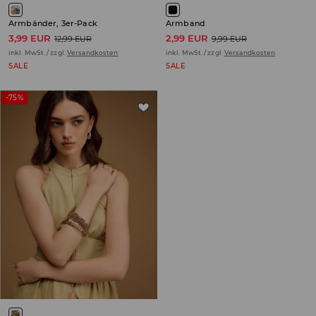
Armbänder, 3er-Pack
Armband
3,99 EUR
2,99 EUR
12,99 EUR
9,99 EUR
inkl. MwSt. / zzgl.
Versandkosten
inkl. MwSt. / zzgl.
Versandkosten
SALE
SALE
-75%