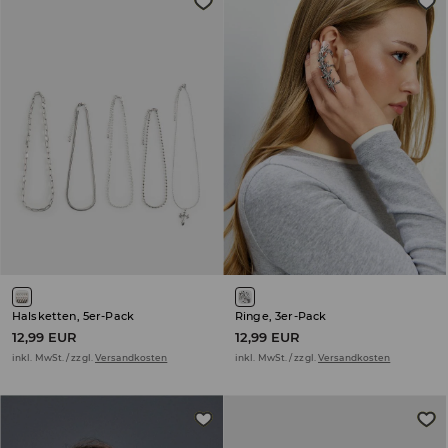
Halsketten, 5er-Pack
Ringe, 3er-Pack
12,99 EUR
12,99 EUR
inkl. MwSt. / zzgl.
Versandkosten
inkl. MwSt. / zzgl.
Versandkosten