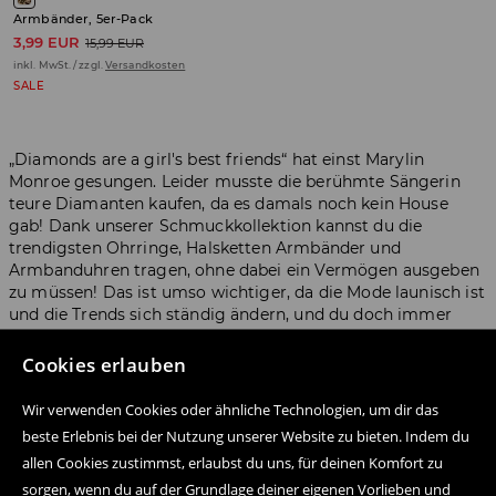
Armbänder, 5er-Pack
3,99 EUR
15,99 EUR
inkl. MwSt. / zzgl.
Versandkosten
SALE
„Diamonds are a girl's best friends“ hat einst Marylin
Monroe gesungen. Leider musste die berühmte Sängerin
teure Diamanten kaufen, da es damals noch kein House
gab! Dank unserer Schmuckkollektion kannst du die
trendigsten Ohrringe, Halsketten Armbänder und
Armbanduhren tragen, ohne dabei ein Vermögen ausgeben
zu müssen! Das ist umso wichtiger, da die Mode launisch ist
und die Trends sich ständig ändern, und du doch immer
atemberaubend aussehen möchtest... Ergänze deine Outfits
mit dem Schmuck von House und zeige, wer hier ein
Cookies erlauben
richtiger Star ist!
Wir verwenden Cookies oder ähnliche Technologien, um dir das
beste Erlebnis bei der Nutzung unserer Website zu bieten. Indem du
allen Cookies zustimmst, erlaubst du uns, für deinen Komfort zu
sorgen, wenn du auf der Grundlage deiner eigenen Vorlieben und