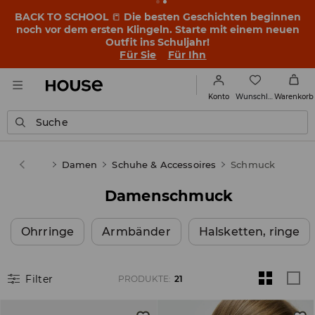
BACK TO SCHOOL
📒
Die besten Geschichten beginnen
noch vor dem ersten Klingeln. Starte mit einem neuen
Outfit ins Schuljahr!
Für Sie
Für Ihn
Wunschliste
Konto
Warenkorb
Suche
House
Damen
Schuhe & Accessoires
Schmuck
Damenschmuck
Ohrringe
Armbänder
Halsketten, ringe
Filter
PRODUKTE
:
21