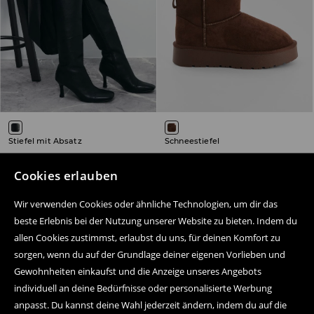
Stiefel mit Absatz
Schneestiefel
19,99 EUR
19,99 EUR
49,99 EUR
29,99 EUR
inkl. MwSt. / zzgl.
Versandkosten
inkl. MwSt. / zzgl.
Versandkosten
Cookies erlauben
SALE
ONLINE ONLY
SALE
Wir verwenden Cookies oder ähnliche Technologien, um dir das
beste Erlebnis bei der Nutzung unserer Website zu bieten. Indem du
allen Cookies zustimmst, erlaubst du uns, für deinen Komfort zu
sorgen, wenn du auf der Grundlage deiner eigenen Vorlieben und
Folge uns auf:
Gewohnheiten einkaufst und die Anzeige unseres Angebots
individuell an deine Bedürfnisse oder personalisierte Werbung
anpasst. Du kannst deine Wahl jederzeit ändern, indem du auf die