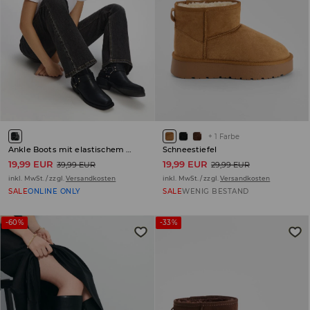
+
1
Farbe
Ankle Boots mit elastischem Obermaterial
Schneestiefel
19,99 EUR
19,99 EUR
39,99 EUR
29,99 EUR
inkl. MwSt. / zzgl.
Versandkosten
inkl. MwSt. / zzgl.
Versandkosten
SALE
ONLINE ONLY
SALE
WENIG BESTAND
-60%
-33%