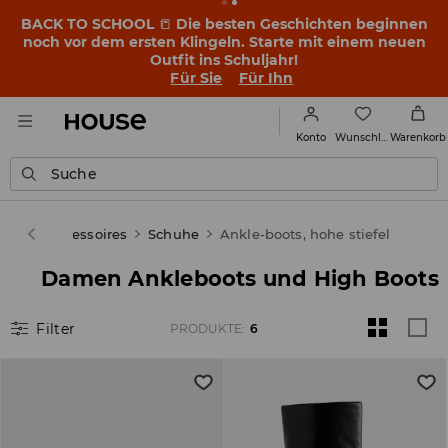
BACK TO SCHOOL
📒
Die besten Geschichten beginnen
noch vor dem ersten Klingeln. Starte mit einem neuen
Outfit ins Schuljahr!
Für Sie
Für Ihn
Wunschliste
Konto
Warenkorb
Suche
huhe & Accessoires
Schuhe
Ankle-boots, hohe stiefel
Damen Ankleboots und High Boots
Filter
PRODUKTE
:
6