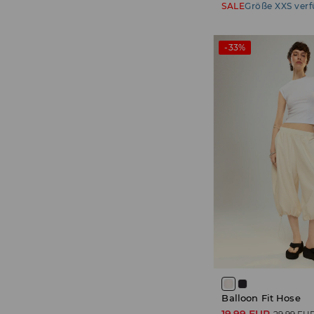
SALE
Größe XXS ver
-33%
Balloon Fit Hose