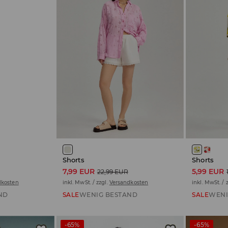
Shorts
Shorts
7,99 EUR
5,99 EUR
22,99 EUR
dkosten
inkl. MwSt. / zzgl.
Versandkosten
inkl. MwSt. / 
ND
SALE
WENIG BESTAND
SALE
WENI
-65%
-65%