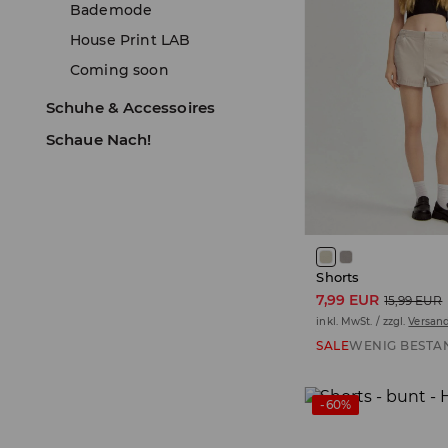
Bademode
House Print LAB
Coming soon
Schuhe & Accessoires
Schaue Nach!
Shorts
7,99 EUR
15,99 EUR
inkl. MwSt. / zzgl.
Versan
SALE
WENIG BESTA
-60%