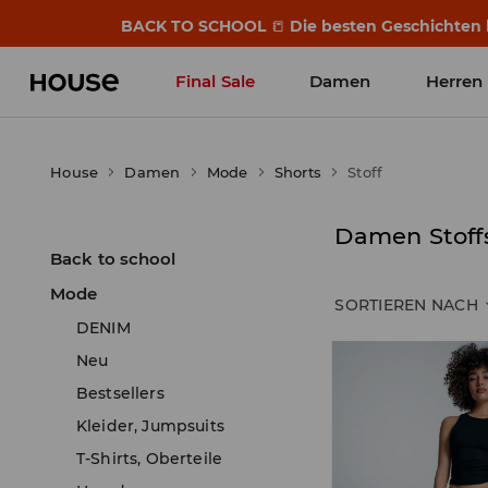
BACK TO SCHOOL
📒
Die besten Geschichten b
Final Sale
Damen
Herren
House
Damen
Mode
Shorts
Stoff
Damen Stoff
Back to school
Mode
SORTIEREN NACH
DENIM
Neu
Bestsellers
Kleider, Jumpsuits
T-Shirts, Oberteile