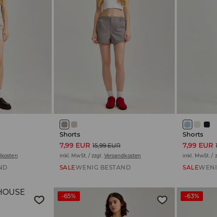
Shorts
Shorts
7,99 EUR
7,99 EUR
15,99 EUR
dkosten
inkl. MwSt. / zzgl.
Versandkosten
inkl. MwSt. / 
ND
SALE
WENIG BESTAND
SALE
WENI
-65%
-63%