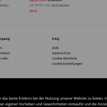
22,99 EUR
R
35,99 EUR
dkosten
inkl. MwSt. / zzgl.
Versandkosten
SALE
organg
FAQ
en
AGB
rmation
Datenschutz
rrufen
Cookie-Richtlinie
Cookie Einstellungen
das beste Erlebnis bei der Nutzung unserer Website zu bieten. I
er eigenen Vorlieben und Gewohnheiten einkaufst und die Anzeig