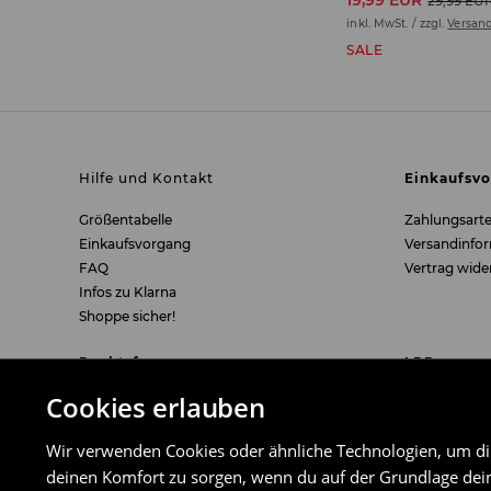
19,99 EUR
29,99 EU
inkl. MwSt. / zzgl.
Versan
SALE
Hilfe und Kontakt
Einkaufsv
Größentabelle
Zahlungsart
Einkaufsvorgang
Versandinfo
FAQ
Vertrag wide
Infos zu Klarna
Shoppe sicher!
Rechtsfragen
LPP
Cookies erlauben
Freiwilliges Rückgaberecht, Umtausch,
Über uns
Reklamation
Karriere
Wir verwenden Cookies oder ähnliche Technologien, um dir 
Einzelheiten der Gästebestellung
deinen Komfort zu sorgen, wenn du auf der Grundlage dein
Impressum