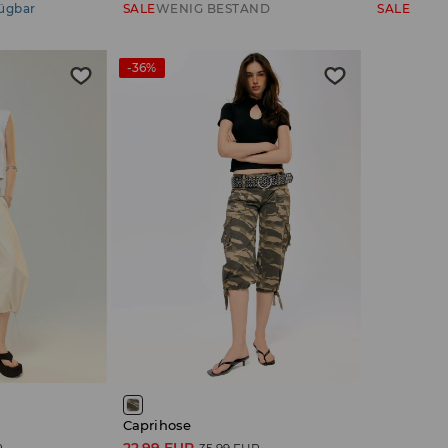
fügbar
SALE
WENIG BESTAND
SALE
-36%
Caprihose