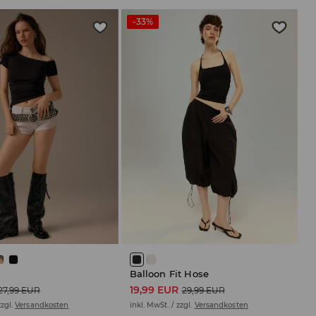
-33%
Balloon Fit Hose
19,99 EUR
27,99 EUR
29,99 EUR
zzgl.
Versandkosten
inkl. MwSt. / zzgl.
Versandkosten