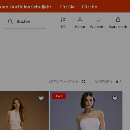
en Outfit ins Schuljahr!
Für Sie
Für Ihn
Suche
DE
Konto
Wunschliste
Warenkorb
ARTIKELANZAHL
:
22
ANSEHEN
:
4
5
-64%