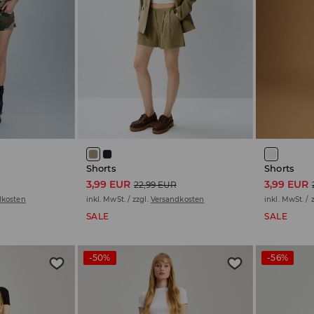
Shorts
Shorts
3,99 EUR
3,99 EUR
22,99 EUR
dkosten
inkl. MwSt. / zzgl.
Versandkosten
inkl. MwSt. / 
SALE
SALE
-50%
-56%