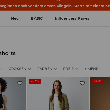
eginnen noch vor dem ersten Klingeln. Starte mit einem neu
Neu
BASIC
Influencers' Faves
shorts
GRÖSSEN
FARBEN
PREIS
+
MEHR
-83%
-83%