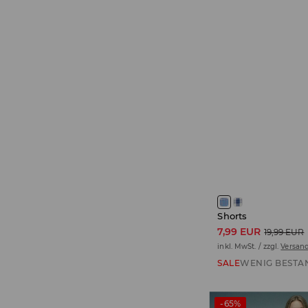
Shorts
7,99 EUR
19,99 EUR
inkl. MwSt. / zzgl.
Versan
SALE
WENIG BESTA
-65%