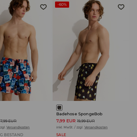
-60%
Badehose SpongeBob
7,99 EUR
17,99 EUR
19,99 EUR
zzgl.
Versandkosten
inkl. MwSt. / zzgl.
Versandkosten
G BESTAND
SALE