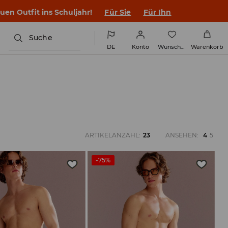
en Outfit ins Schuljahr!
Für Sie
Für Ihn
Suche
DE
Konto
Wunschliste
Warenkorb
ARTIKELANZAHL
:
23
ANSEHEN
:
4
5
-75%