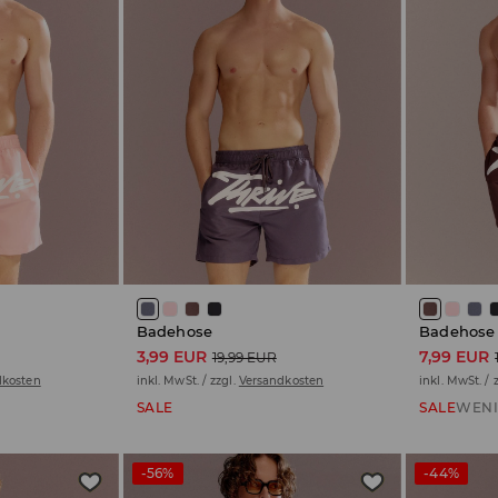
Badehose
Badehose
3,99 EUR
7,99 EUR
19,99 EUR
dkosten
inkl. MwSt. / zzgl.
Versandkosten
inkl. MwSt. / 
SALE
SALE
WENI
-56%
-44%