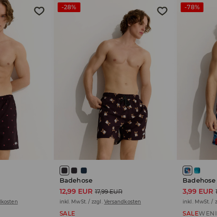
-28%
-78%
Badehose
Badehose
12,99 EUR
3,99 EUR
17,99 EUR
dkosten
inkl. MwSt. / zzgl.
Versandkosten
inkl. MwSt. / 
SALE
SALE
WENI