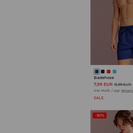
Badehose
7,99 EUR
15,99 EUR
inkl. MwSt. / zzgl.
Versan
SALE
-60%