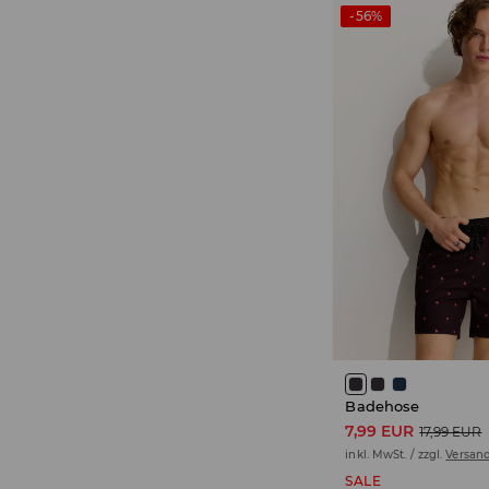
-56%
Badehose
7,99 EUR
17,99 EUR
inkl. MwSt. / zzgl.
Versan
SALE