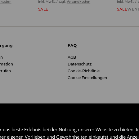
dkosten
inkl. MwSt. / zzgl.
Versandkosten
inkl. MwSt. / 
SALE
SALE
WENI
organg
FAQ
en
AGB
rmation
Datenschutz
rrufen
Cookie-Richtlinie
Cookie Einstellungen
das beste Erlebnis bei der Nutzung unserer Website zu bieten. I
er eigenen Vorlieben und Gewohnheiten einkaufst und die Anzeig