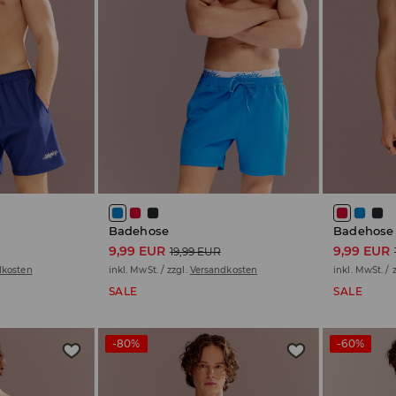
Badehose
Badehose
9,99 EUR
9,99 EUR
19,99 EUR
dkosten
inkl. MwSt. / zzgl.
Versandkosten
inkl. MwSt. / 
SALE
SALE
-80%
-60%