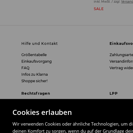
inkl. MwSt. / zzgl.
Versan
SALE
Hilfe und Kontakt
Einkaufsv
Größentabelle
Zahlungsart
Einkaufsvorgang
Versandinfo
FAQ
Vertrag wide
Infos zu Klarna
Shoppe sicher!
Rechtsfragen
LPP
Freiwilliges Rückgaberecht, Umtausch,
Über uns
Cookies erlauben
Reklamation
Karriere
Einzelheiten der Gästebestellung
Wir verwenden Cookies oder ähnliche Technologien, um dir 
Impressum
deinen Komfort zu sorgen, wenn du auf der Grundlage dein
Brille - EU-Konformitätserklärung