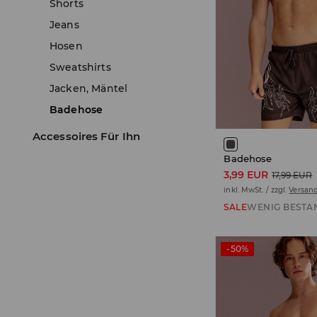
Shorts
Jeans
Hosen
Sweatshirts
Jacken, Mäntel
Badehose
Accessoires Für Ihn
Badehose
3,99 EUR
17,99 EUR
inkl. MwSt. / zzgl.
Versan
SALE
WENIG BESTA
-50%