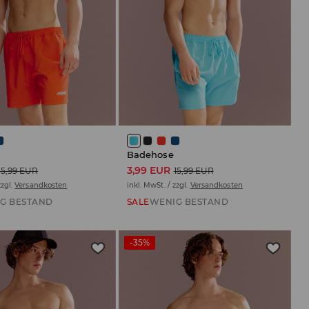
Badehose
3,99 EUR
15,99 EUR
15,99 EUR
zzgl.
Versandkosten
inkl. MwSt. / zzgl.
Versandkosten
G BESTAND
SALE
WENIG BESTAND
-35%