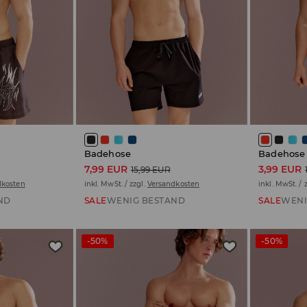
Badehose
Badehose
7,99 EUR
3,99 EUR
15,99 EUR
dkosten
inkl. MwSt. / zzgl.
Versandkosten
inkl. MwSt. / 
ND
SALE
WENIG BESTAND
SALE
WENI
-50%
-50%