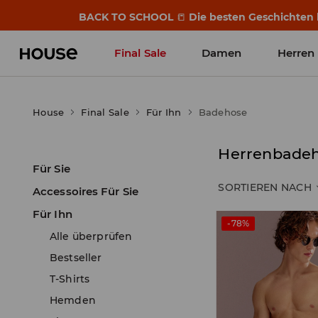
BACK TO SCHOOL
📒
Die besten Geschichten b
Final Sale
Damen
Herren
House
Final Sale
Für Ihn
Badehose
Herrenbadeh
Für Sie
SORTIEREN NACH
Accessoires Für Sie
Für Ihn
-78%
Alle überprüfen
Bestseller
T-Shirts
Hemden