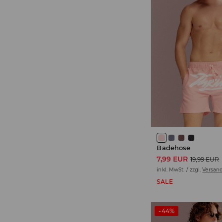
Badehose
7,99 EUR
19,99 EUR
inkl. MwSt. / zzgl.
Versan
SALE
-44%