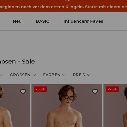
eginnen noch vor dem ersten Klingeln. Starte mit einem neu
Neu
BASIC
Influencers' Faves
osen - Sale
GRÖSSEN
FARBEN
PREIS
-50%
-75%