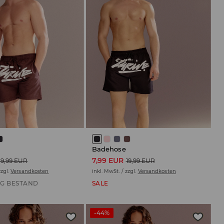
Badehose
7,99 EUR
19,99 EUR
19,99 EUR
zzgl.
Versandkosten
inkl. MwSt. / zzgl.
Versandkosten
G BESTAND
SALE
-44%