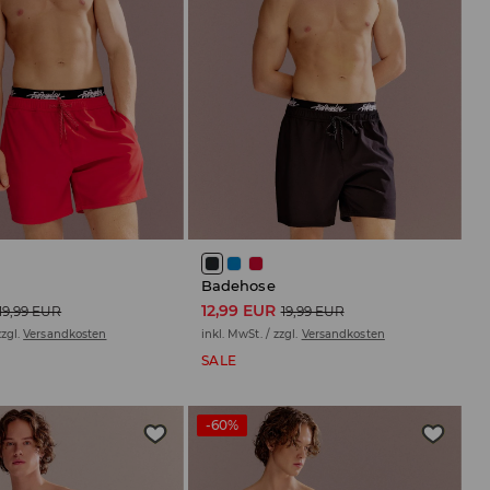
Badehose
12,99 EUR
19,99 EUR
19,99 EUR
zzgl.
Versandkosten
inkl. MwSt. / zzgl.
Versandkosten
SALE
-60%