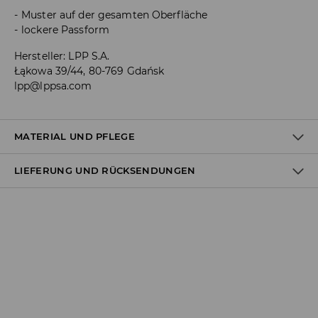
Muster auf der gesamten Oberfläche
lockere Passform
Hersteller
:
LPP S.A.
Łąkowa 39/44, 80-769 Gdańsk
lpp@lppsa.com
MATERIAL UND PFLEGE
LIEFERUNG UND RÜCKSENDUNGEN
Material I
:
100% BAUMWOLLE
MASCHINENWÄSCHE BIS MAX. 30° C
Versandbestimmungen
BLEICHEN NICHT ERLAUBT
Lieferung an Hermes PaketShop:
NICHT IM TROMMELTROCKNER TROCKNEN
3,99 EUR*
Lieferung per Hermes Kurier:
NICHT BÜGELN
4,49 EUR*
Lieferung per DHL ParcelShop:
NICHT CHEMISCH REINIGEN
4,49 EUR*