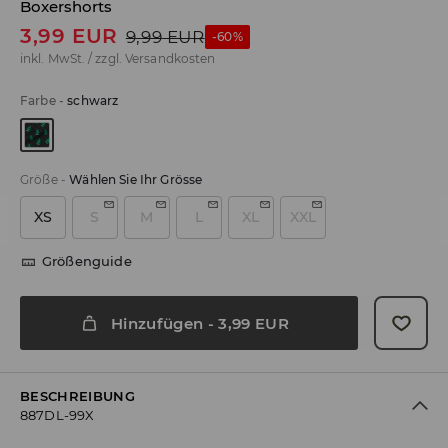
Boxershorts
3,99
EUR
9,99
EUR
-60%
inkl. MwSt. / zzgl.
Versandkosten
Farbe
-
schwarz
Größe
-
Wählen Sie Ihr Grösse
XS
S
M
L
XL
XXL
Größenguide
Hinzufügen
-
3,99
EUR
BESCHREIBUNG
887DL-99X