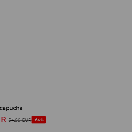
 capucha
UR
-64%
54,99
EUR