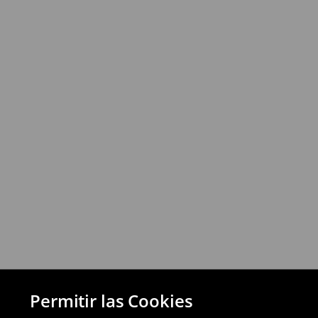
⟶
Más información
Política de devoluciones
Puedes devolver los productos de manera 
a través de los métodos de devolución sel
pagos aplazados).
⟶
Política de devoluciones detallada
Permitir las Cookies