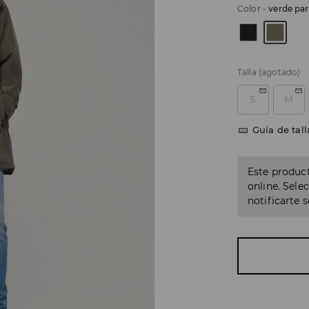
Color
-
verde pa
Talla
(agotado)
S
M
Guía de tall
Este product
online. Sele
notificarte 