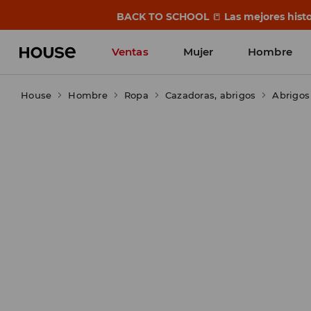
BACK TO SCHOOL
📒
Las mejores histo
Ventas
Mujer
Hombre
House
Hombre
Ropa
Cazadoras, abrigos
Abrigos