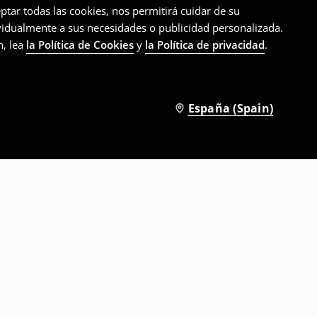
ptar todas las cookies, nos permitirá cuidar de su
ividualmente a sus necesidades o publicidad personalizada.
n, lea
la Política de Cookies
y
la Política de privacidad
.
España (Spain)