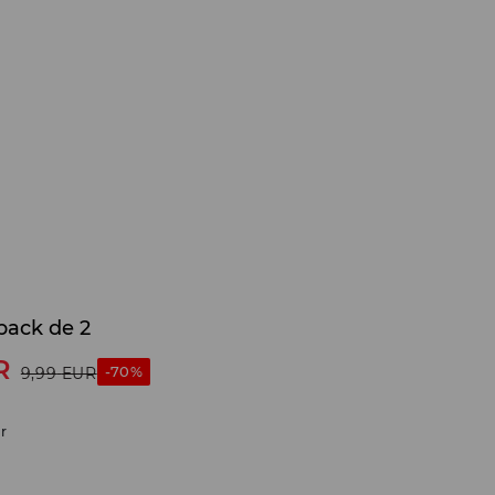
pack de 2
R
-70%
9,99
EUR
r