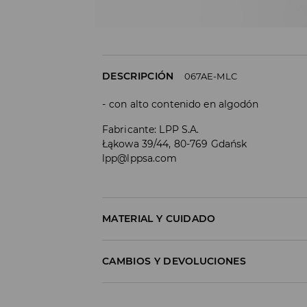
DESCRIPCIÓN
067AE-MLC
con alto contenido en algodón
Fabricante
:
LPP S.A.
Łąkowa 39/44, 80-769 Gdańsk
lpp@lppsa.com
MATERIAL Y CUIDADO
Material I
:
70% COTTON, 27% POLYESTER, 3% E
CAMBIOS Y DEVOLUCIONES
MACHINE WASH AT MAX.TEMP. 30° C - M
Política de envío