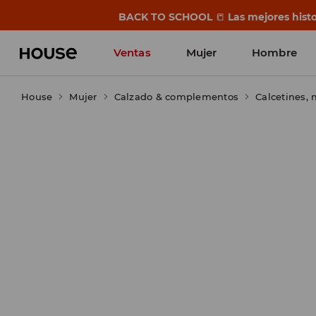
BACK TO SCHOOL
📒
Las mejores histo
Ventas
Mujer
Hombre
House
Mujer
Calzado & complementos
Calcetines,