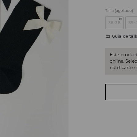
Talla
(agotado)
36-38
39-
Guía de tall
Este product
online. Sele
notificarte 