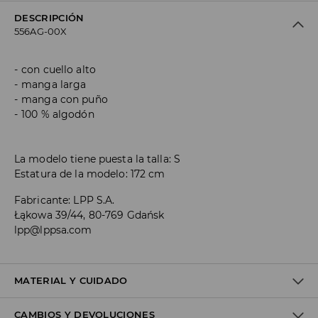
DESCRIPCIÓN
556AG-00X
con cuello alto
manga larga
manga con puño
100 % algodón
La modelo tiene puesta la talla: S
Estatura de la modelo: 172 cm
Fabricante
:
LPP S.A.
Łąkowa 39/44, 80-769 Gdańsk
lpp@lppsa.com
MATERIAL Y CUIDADO
CAMBIOS Y DEVOLUCIONES
Material I
:
100% COTTON