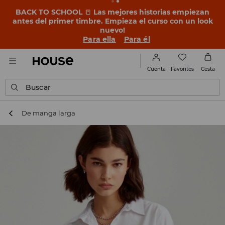
BACK TO SCHOOL
📒
Las mejores historias empiezan
antes del primer timbre. Empieza el curso con un look
nuevo!
Para ella
Para él
Favoritos
Cuenta
Cesta
Buscar
De manga larga