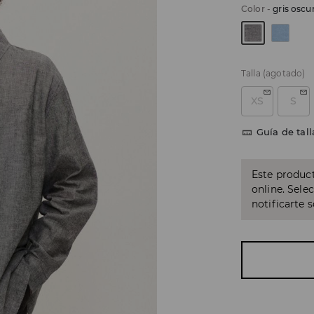
Color
-
gris oscu
Talla
(agotado)
XS
S
Guía de tall
Este product
online. Sele
notificarte 