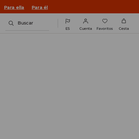
n un look nuevo!
Para ella
Para él
Buscar
ES
Cuenta
Favoritos
Cesta