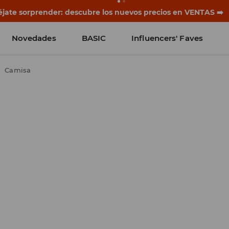
rias empiezan antes del primer timbre. Empieza el curso co
Novedades
BASIC
Influencers' Faves
Camisa