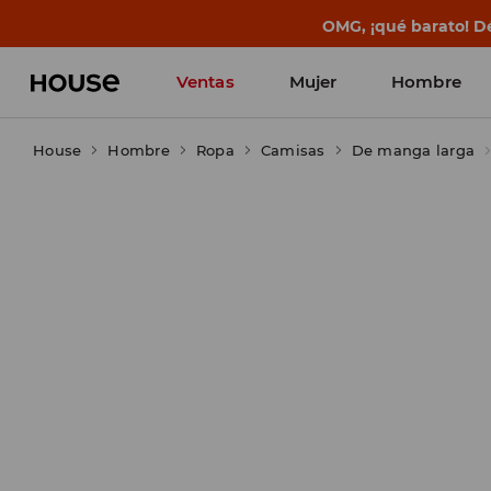
BACK TO SCHOOL
📒
Las mejores histo
Ventas
Mujer
Hombre
House
Hombre
Ropa
Camisas
De manga larga