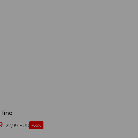
 lino
R
-65%
22,99
EUR