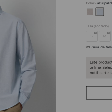
Color
-
azul páli
Talla
(agotado)
S
M
Guía de tall
Este product
online. Sele
notificarte 