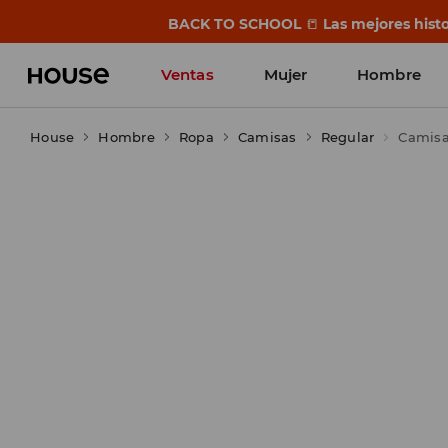
BACK TO SCHOOL
📒
Las mejores histo
Ventas
Mujer
Hombre
House
Hombre
Ropa
Camisas
Regular
Camisa