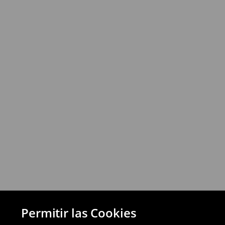
⟶
Más información
Política de devoluciones
Puedes devolver los productos de manera 
a través de los métodos de devolución sel
pagos aplazados).
⟶
Política de devoluciones detallada
Permitir las Cookies