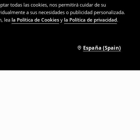
ptar todas las cookies, nos permitirá cuidar de su
ividualmente a sus necesidades o publicidad personalizada.
n, lea
la Política de Cookies
y
la Política de privacidad
.
España (Spain)