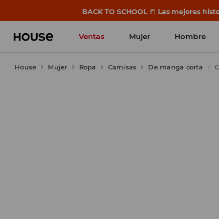
BACK TO SCHOOL
📒
Las mejores histo
Ventas
Mujer
Hombre
House
Mujer
Ropa
Camisas
De manga corta
C