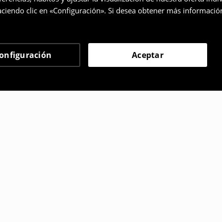
ciendo clic en «Configuración». Si desea obtener más informació
onfiguración
Aceptar
 eligieron