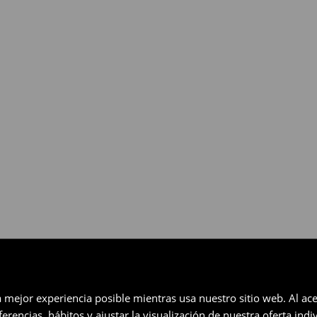
gratuita en un plazo de 30 días
eccionados (no se aplica a los
a mejor experiencia posible mientras usa nuestro sitio web. Al ace
rencias, hábitos y ajustar la visualización de nuestra oferta ind