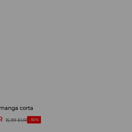
manga corta
R
-50%
15,99
EUR