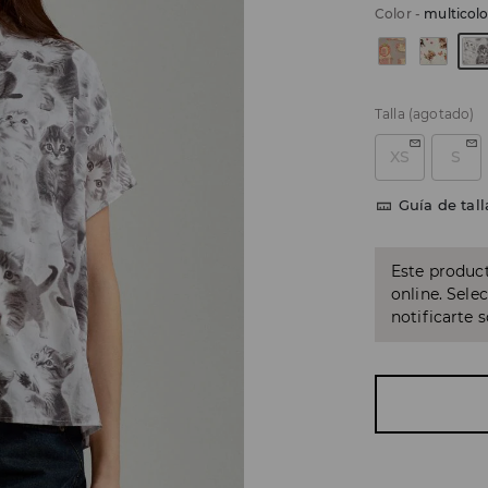
Color
-
multicolo
Talla
(agotado)
XS
S
Guía de tall
Este product
online. Sele
notificarte 