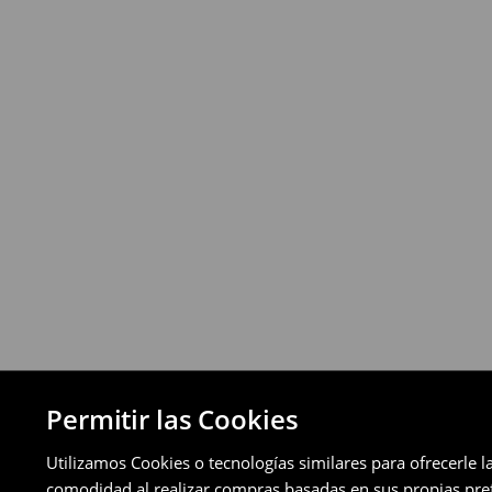
Política de devoluciones
Puedes devolver los productos de manera 
a través de los métodos de devolución sel
pagos aplazados).
⟶
Política de devoluciones detallada
Permitir las Cookies
Utilizamos Cookies o tecnologías similares para ofrecerle l
comodidad al realizar compras basadas en sus propias prefe