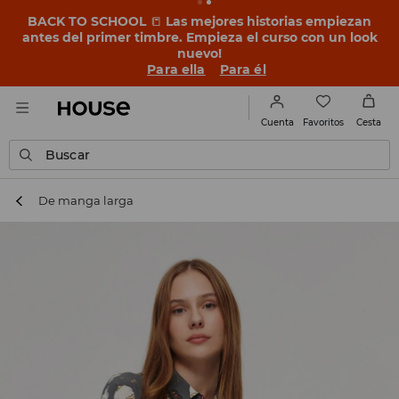
BACK TO SCHOOL
📒
Las mejores historias empiezan
antes del primer timbre. Empieza el curso con un look
nuevo!
Para ella
Para él
Favoritos
Cuenta
Cesta
Buscar
De manga larga