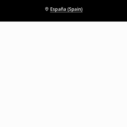
España (Spain)
Otros clientes también eligieron
Camisa de franela a cuadros
Camisa de manga corta