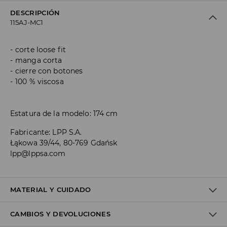
DESCRIPCIÓN
115AJ-MC1
corte loose fit
manga corta
cierre con botones
100 % viscosa
Estatura de la modelo: 174 cm
Fabricante
:
LPP S.A.
Łąkowa 39/44, 80-769 Gdańsk
lpp@lppsa.com
MATERIAL Y CUIDADO
CAMBIOS Y DEVOLUCIONES
Material I
:
100% VISCOSE