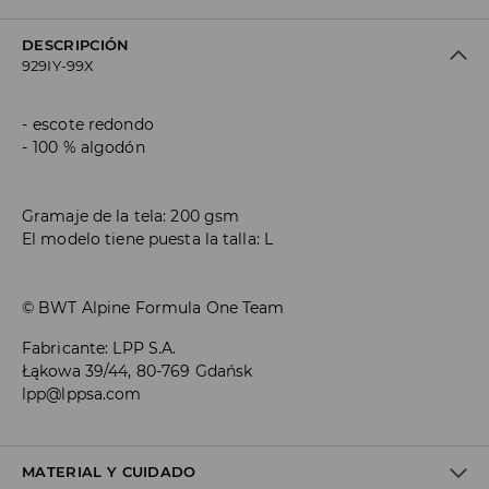
DESCRIPCIÓN
929IY-99X
escote redondo
100 % algodón
Gramaje de la tela: 200 gsm
El modelo tiene puesta la talla: L
© BWT Alpine Formula One Team
Fabricante
:
LPP S.A.
Łąkowa 39/44, 80-769 Gdańsk
lpp@lppsa.com
MATERIAL Y CUIDADO