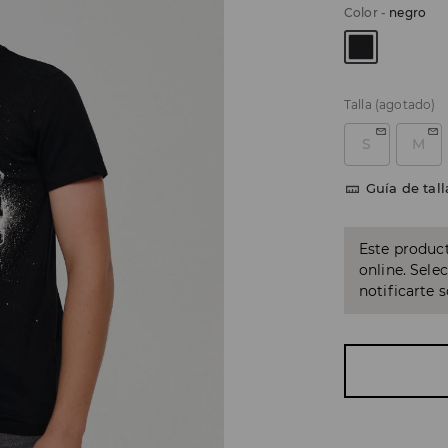
Color
-
negro
Talla
(agotado)
S
M
Guía de tall
Este product
online. Sele
notificarte 