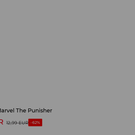
arvel The Punisher
R
-62%
12,99
EUR