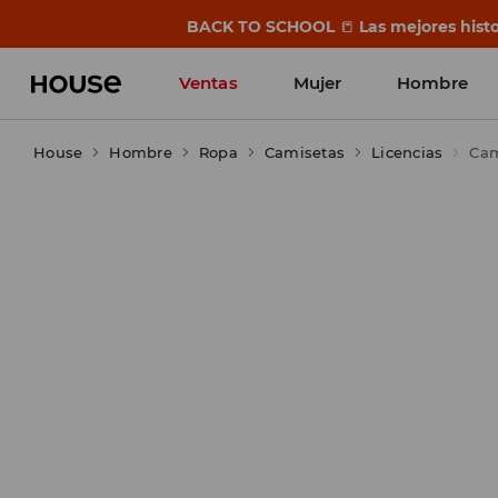
BACK TO SCHOOL
📒
Las mejores histo
Ventas
Mujer
Hombre
House
Hombre
Ropa
Camisetas
Licencias
Cam