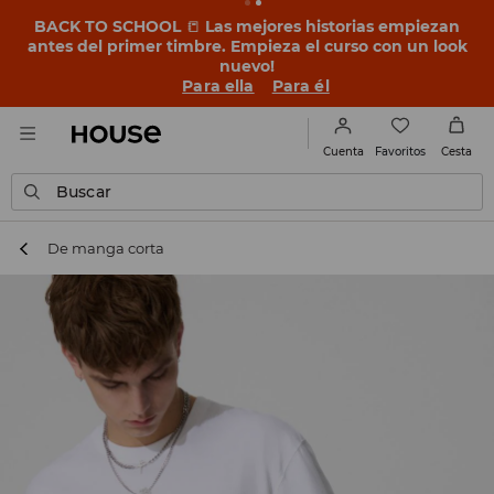
BACK TO SCHOOL
📒
Las mejores historias empiezan
antes del primer timbre. Empieza el curso con un look
nuevo!
Para ella
Para él
Favoritos
Cuenta
Cesta
Buscar
De manga corta