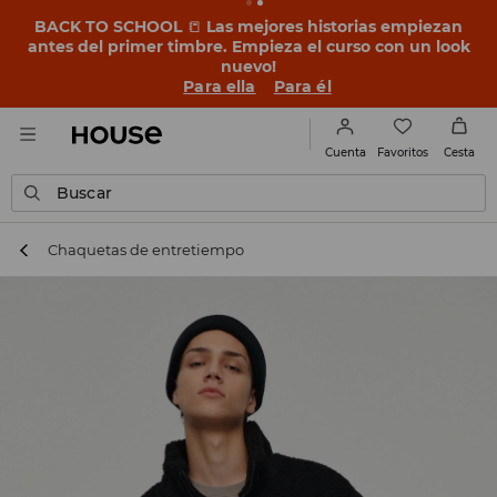
BACK TO SCHOOL
📒
Las mejores historias empiezan
antes del primer timbre. Empieza el curso con un look
nuevo!
Para ella
Para él
Favoritos
Cuenta
Cesta
Buscar
Chaquetas de entretiempo