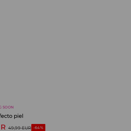
G SOON
ecto piel
UR
-64%
49,99
EUR