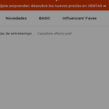
jate sorprender: descubre los nuevos precios en VENTAS ➡️
Novedades
BASIC
Influencers' Faves
as de entretiempo
Cazadora efecto piel