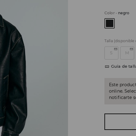
Color
-
negro
Talla
(disponible
S
M
Guía de tall
Este product
online. Sele
notificarte 