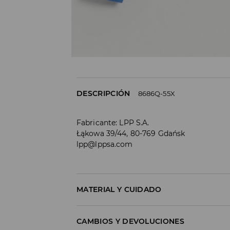
DESCRIPCIÓN
8686Q-55X
Fabricante
:
LPP S.A.
Łąkowa 39/44, 80-769 Gdańsk
lpp@lppsa.com
MATERIAL Y CUIDADO
Material I
:
100% COTTON
CAMBIOS Y DEVOLUCIONES