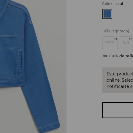
Color
-
azul
Talla
(agotado)
XS/S
M/L
Guía de tall
Este product
online. Sele
notificarte 