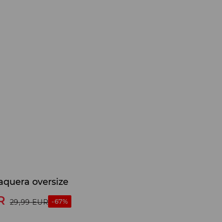
aquera oversize
R
-67%
29,99
EUR