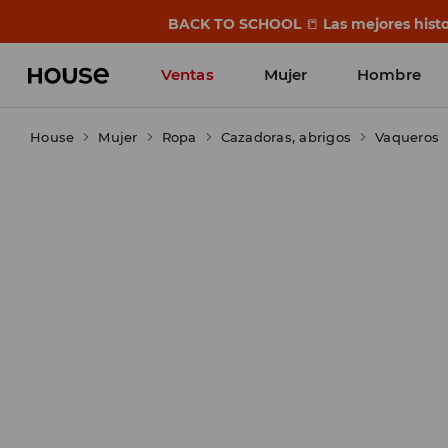
BACK TO SCHOOL
📒
Las mejores histo
Ventas
Mujer
Hombre
House
Mujer
Ropa
Cazadoras, abrigos
Vaqueros