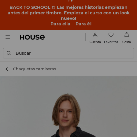
BACK TO SCHOOL
📒
Las mejores historias empiezan
antes del primer timbre. Empieza el curso con un look
nuevo!
Para ella
Para él
Favoritos
Cuenta
Cesta
Buscar
Chaquetas camiseras