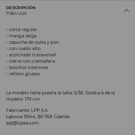
DESCRIPCIÓN
7136U-02X
corte regular
manga larga
capucha de quita y pon
con cuello alto
acolchado transversal
cierre con cremallera
bolsillos interiores
relleno grueso
La modelo tiene puesta la talla: S/36. Estatura de la
modelo: 179 cm
Fabricante
:
LPP S.A.
Łąkowa 39/44, 80-769 Gdańsk
lpp@lppsa.com