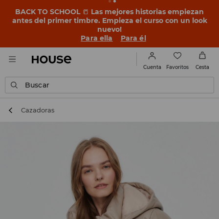
BACK TO SCHOOL
📒
Las mejores historias empiezan
antes del primer timbre. Empieza el curso con un look
nuevo!
Para ella
Para él
Favoritos
Cuenta
Cesta
Buscar
Cazadoras