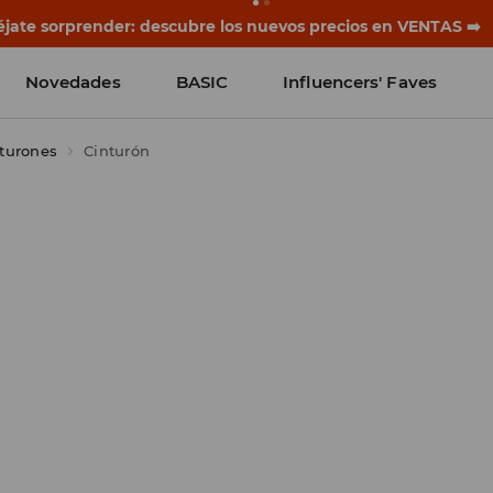
jate sorprender: descubre los nuevos precios en VENTAS ➡️
Novedades
BASIC
Influencers' Faves
nturones
Cinturón