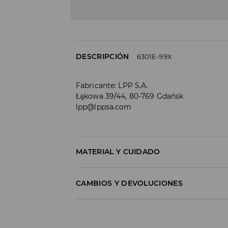
DESCRIPCIÓN
6301E-99X
Fabricante
:
LPP S.A.
Łąkowa 39/44, 80-769 Gdańsk
lpp@lppsa.com
MATERIAL Y CUIDADO
Material I
:
90% POLYURETHANE, 10% IRON
CAMBIOS Y DEVOLUCIONES
DO NOT WASH
Política de envío
DO NOT BLEACH