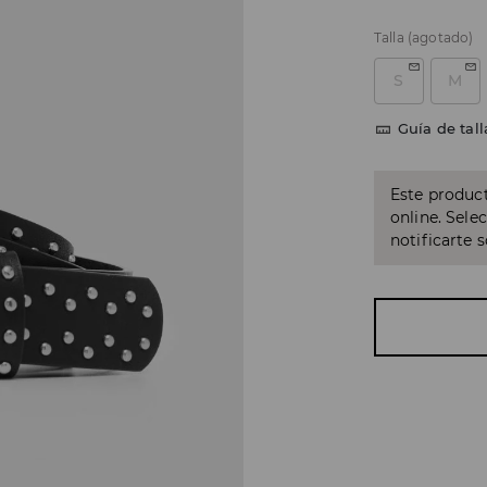
Talla
(agotado)
S
M
Guía de tall
Este product
online. Sele
notificarte 